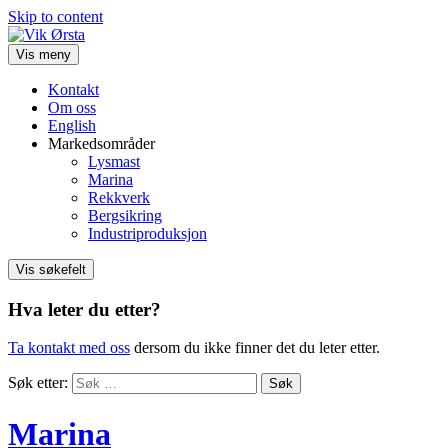
Skip to content
Vis meny
Kontakt
Om oss
English
Markedsområder
Lysmast
Marina
Rekkverk
Bergsikring
Industriproduksjon
Vis søkefelt
Hva leter du etter?
Ta kontakt med oss
dersom du ikke finner det du leter etter.
Søk etter:
Marina