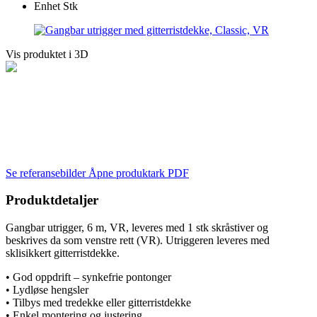
Enhet
Stk
Vis produktet i 3D
Se referansebilder
Åpne produktark PDF
Produktdetaljer
Gangbar utrigger, 6 m, VR, leveres med 1 stk skråstiver og
beskrives da som venstre rett (VR). Utriggeren leveres med
sklisikkert gitterristdekke.
• God oppdrift – synkefrie pontonger
• Lydløse hengsler
• Tilbys med tredekke eller gitterristdekke
• Enkel montering og justering