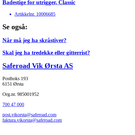
Badestige for utrigger, Classic
Artikkelnr.
10006685
Se også:
Når må jeg ha skråstiver?
Skal jeg ha tredekke eller gitterrist?
Saferoad Vik Ørsta AS
Postboks 193
6151 Ørsta
Org.nr. 985001952
700 47 000
post.vikorsta@saferoad.com
faktura.vikorsta@saferoad.com