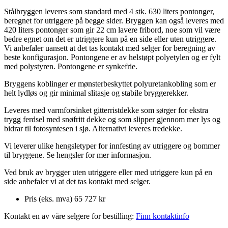
Stålbryggen leveres som standard med 4 stk. 630 liters pontonger,
beregnet for utriggere på begge sider. Bryggen kan også leveres med
420 liters pontonger som gir 22 cm lavere fribord, noe som vil være
bedre egnet om det er utriggere kun på en side eller uten utriggere.
Vi anbefaler uansett at det tas kontakt med selger for beregning av
beste konfigurasjon. Pontongene er av helstøpt polyetylen og er fylt
med polystyren. Pontongene er synkefrie.
Bryggens koblinger er mønsterbeskyttet polyuretankobling som er
helt lydløs og gir minimal slitasje og stabile bryggerekker.
Leveres med varmforsinket gitterristdekke som sørger for ekstra
trygg ferdsel med snøfritt dekke og som slipper gjennom mer lys og
bidrar til fotosyntesen i sjø. Alternativt leveres tredekke.
Vi leverer ulike hengsletyper for innfesting av utriggere og bommer
til bryggene. Se hengsler for mer informasjon.
Ved bruk av brygger uten utriggere eller med utriggere kun på en
side anbefaler vi at det tas kontakt med selger.
Pris (eks. mva)
65 727 kr
Kontakt en av våre selgere for bestilling:
Finn kontaktinfo