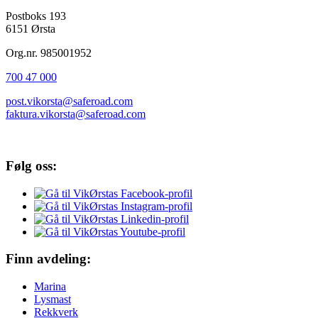
Postboks 193
6151 Ørsta
Org.nr. 985001952
700 47 000
post.vikorsta@saferoad.com
faktura.vikorsta@saferoad.com
Følg oss:
Finn avdeling:
Marina
Lysmast
Rekkverk