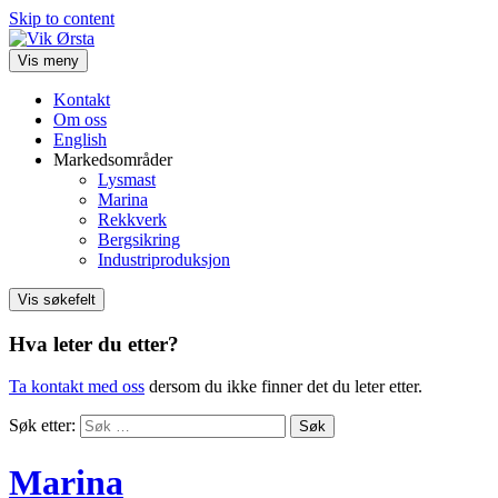
Skip to content
Vis meny
Kontakt
Om oss
English
Markedsområder
Lysmast
Marina
Rekkverk
Bergsikring
Industriproduksjon
Vis søkefelt
Hva leter du etter?
Ta kontakt med oss
dersom du ikke finner det du leter etter.
Søk etter:
Marina