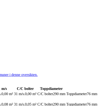
muner i denne oversikten.
1 m/s
C/C bolter
Toppdiameter
.
0,00 m²
31 m/s.
0,00 m²
C/C bolter
290 mm
Toppdiameter
76 mm
.
0,08 m²
31 m/s.
0,05 m²
C/C bolter
290 mm
Toppdiameter
76 mm