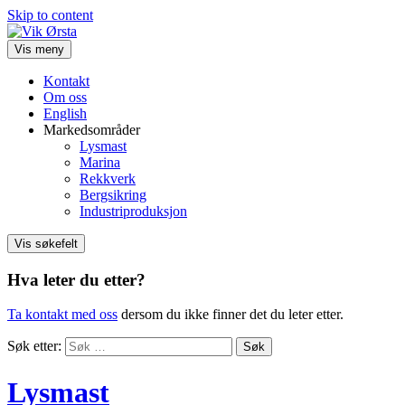
Skip to content
Vis meny
Kontakt
Om oss
English
Markedsområder
Lysmast
Marina
Rekkverk
Bergsikring
Industriproduksjon
Vis søkefelt
Hva leter du etter?
Ta kontakt med oss
dersom du ikke finner det du leter etter.
Søk etter:
Lysmast