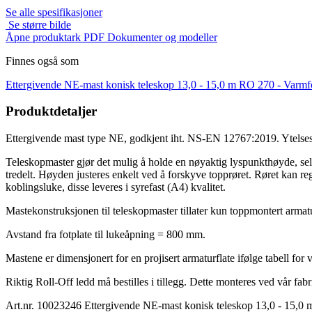
Se alle spesifikasjoner
Se større bilde
Åpne produktark PDF
Dokumenter og modeller
Finnes også som
Ettergivende NE-mast konisk teleskop 13,0 - 15,0 m RO 270 -
Varmf
Produktdetaljer
Ettergivende mast type NE, godkjent iht. NS-EN 12767:2019. Ytel
Teleskopmaster gjør det mulig å holde en nøyaktig lyspunkthøyde, sel
tredelt. Høyden justeres enkelt ved å forskyve topprøret. Røret kan reg
koblingsluke, disse leveres i syrefast (A4) kvalitet.
Mastekonstruksjonen til teleskopmaster tillater kun toppmontert armatu
Avstand fra fotplate til lukeåpning = 800 mm.
Mastene er dimensjonert for en projisert armaturflate ifølge tabell f
Riktig Roll-Off ledd må bestilles i tillegg. Dette monteres ved vår f
Art.nr. 10023246 Ettergivende NE-mast konisk teleskop 13,0 - 15,0