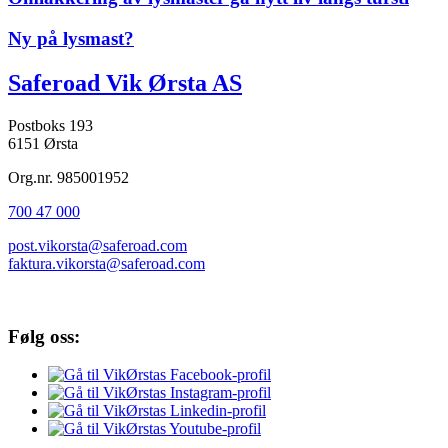
Ny på lysmast?
Saferoad Vik Ørsta AS
Postboks 193
6151 Ørsta
Org.nr. 985001952
700 47 000
post.vikorsta@saferoad.com
faktura.vikorsta@saferoad.com
Følg oss: