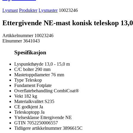
Lysmast
Produkter
Lysmaster
10023246
Ettergivende NE-mast konisk teleskop 13,
Artikkelnummer
10023246
Elnummer
3641043
Spesifikasjon
Lyspunkthøyde
13,0 - 15,0 m
C/C bolter
290 mm
Mastetoppdiameter
76 mm
Type
Teleskop
Fundament
Fotplate
Overflatebehandling
CombiCoat®
Vekt
182 kg
Materialkvalitet
S235
CE godkjent
Ja
Teleskoptopp
Ja
Ytelsesklasse
Ettergivende NE
GTIN
7052250006557
Tidligere artikkelnummer
3896615C