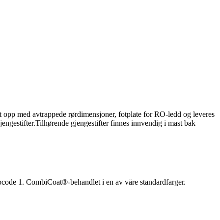
t opp med avtrappede rørdimensjoner, fotplate for RO-ledd og leveres
jengestifter.Tilhørende gjengestifter finnes innvendig i mast bak
urocode 1. CombiCoat®-behandlet i en av våre standardfarger.