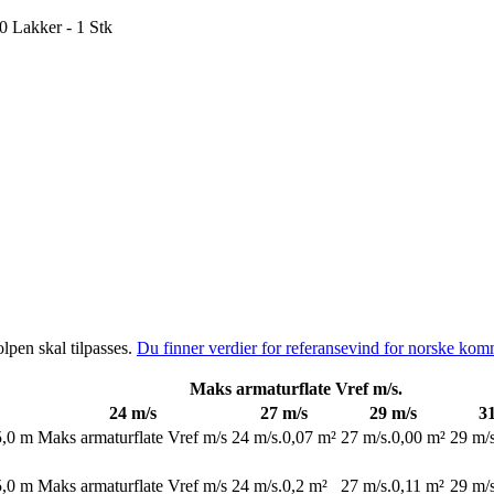
 Lakker - 1 Stk
olpen skal tilpasses.
Du finner verdier for referansevind for norske kom
Maks armaturflate Vref m/s.
24 m/s
27 m/s
29 m/s
3
5,0 m
Maks armaturflate Vref m/s
24 m/s.
0,07 m²
27 m/s.
0,00 m²
29 m/s
5,0 m
Maks armaturflate Vref m/s
24 m/s.
0,2 m²
27 m/s.
0,11 m²
29 m/s