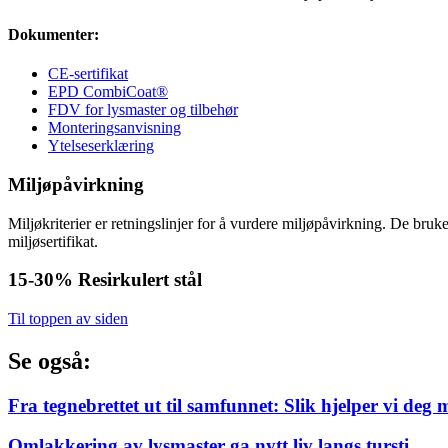
Dokumenter:
CE-sertifikat
EPD CombiCoat®
FDV for lysmaster og tilbehør
Monteringsanvisning
Ytelseserklæring
Miljøpåvirkning
Miljøkriterier er retningslinjer for å vurdere miljøpåvirkning. De bru
miljøsertifikat.
15-30%
Resirkulert stål
Til toppen av siden
Se også:
Fra tegnebrettet ut til samfunnet: Slik hjelper vi deg 
Omlakkering av lysmaster ga nytt liv langs tursti