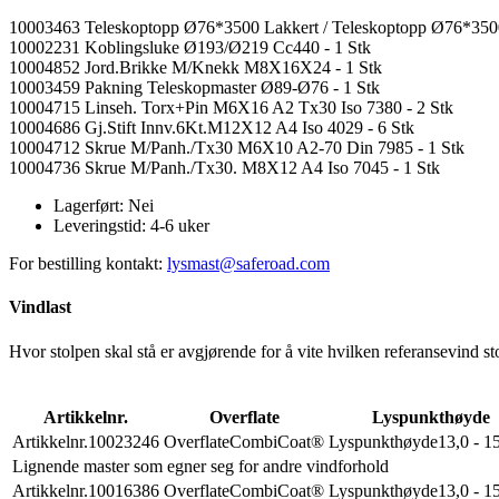
10003463 Teleskoptopp Ø76*3500 Lakkert / Teleskoptopp Ø76*3500
10002231 Koblingsluke Ø193/Ø219 Cc440 - 1 Stk
10004852 Jord.Brikke M/Knekk M8X16X24 - 1 Stk
10003459 Pakning Teleskopmaster Ø89-Ø76 - 1 Stk
10004715 Linseh. Torx+Pin M6X16 A2 Tx30 Iso 7380 - 2 Stk
10004686 Gj.Stift Innv.6Kt.M12X12 A4 Iso 4029 - 6 Stk
10004712 Skrue M/Panh./Tx30 M6X10 A2-70 Din 7985 - 1 Stk
10004736 Skrue M/Panh./Tx30. M8X12 A4 Iso 7045 - 1 Stk
Lagerført:
Nei
Leveringstid:
4-6 uker
For bestilling kontakt:
lysmast@saferoad.com
Vindlast
Hvor stolpen skal stå er avgjørende for å vite hvilken referansevind st
Artikkelnr.
Overflate
Lyspunkthøyde
Artikkelnr.
10023246
Overflate
CombiCoat®
Lyspunkthøyde
13,0 - 1
Lignende master som egner seg for andre vindforhold
Artikkelnr.
10016386
Overflate
CombiCoat®
Lyspunkthøyde
13,0 - 1