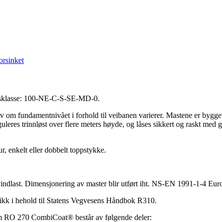
orsinket
sesklasse: 100-NE-C-S-SE-MD-0.
v om fundamentnivået i forhold til veibanen varierer. Mastene er bygge
uleres trinnløst over flere meters høyde, og låses sikkert og raskt med g
r, enkelt eller dobbelt toppstykke.
or vindlast. Dimensjonering av master blir utført iht. NS-EN 1991-1-4 E
abrikk i hehold til Statens Vegvesens Håndbok R310.
 m RO 270 CombiCoat® består av følgende deler: