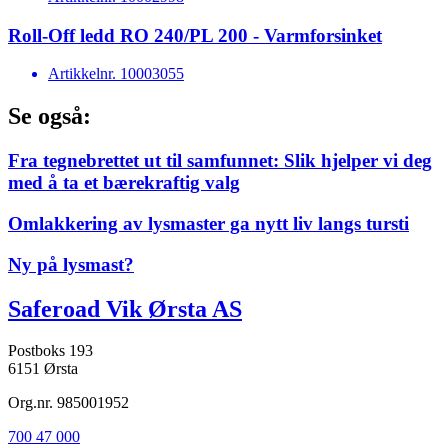
Roll-Off ledd RO 240/PL 200 - Varmforsinket
Artikkelnr.
10003055
Se også:
Fra tegnebrettet ut til samfunnet: Slik hjelper vi deg
med å ta et bærekraftig valg
Omlakkering av lysmaster ga nytt liv langs tursti
Ny på lysmast?
Saferoad Vik Ørsta AS
Postboks 193
6151 Ørsta
Org.nr. 985001952
700 47 000