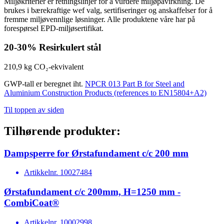
Miljøkriterier er retningslinjer for å vurdere miljøpåvirkning. De
brukes i bærekraftige wef valg, sertifiseringer og anskaffelser for å
fremme miljøvennlige løsninger. Alle produktene våre har på
forespørsel EPD-miljøsertifikat.
20-30%
Resirkulert stål
210,9 kg
CO₂-ekvivalent
GWP-tall er beregnet iht.
NPCR 013 Part B for Steel and
Aluminium Construction Products (references to EN15804+A2)
Til toppen av siden
Tilhørende produkter:
Dampsperre for Ørstafundament c/c 200 mm
Artikkelnr.
10027484
Ørstafundament c/c 200mm, H=1250 mm -
CombiCoat®
Artikkelnr.
10002998