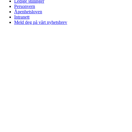
Ledige stillinger
Personvern
Åpenhetsloven
Intranett
Meld deg på vårt nyhetsbrev