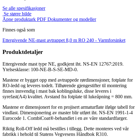
Se alle spesifikasjoner
Se større bilde
Åpne produktark PDF
Dokumenter og modeller
Finnes også som
Ettergivende NE-mast avtrappet 8,0 m RO 240 -
Varmforsinket
Produktdetaljer
Ettergivende mast type NE, godkjent iht. NS-EN 12767:2019.
Ytelsesklasse: 100-NE-B-S-SE-MD-0.
Mastene er bygget opp med avtrappede rørdimensjoner, fotplate for
RO-ledd og leveres todelt. Tilhørende gjengestifter til montering
finnes innvendig i mast bak koblingsluke, disse leveres i
syrefast(A4) kvalitet. Avstand fra fotplate til lukeåpning = 800 mm.
Mastene er dimensjonert for en projisert armaturflate ifølge tabell for
vindlast. Dimensjonering av master blir utført iht. NS-EN 1991-1-4
Eurocode 1. CombiCoat®-behandlet i en av våre standardfarger.
Riktig Roll-Off ledd må bestilles i tillegg. Dette monteres ved vår
fabrikk i hehold til Statens Vegvesens Håndbok R310.