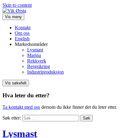
Skip to content
Vis meny
Kontakt
Om oss
English
Markedsområder
Lysmast
Marina
Rekkverk
Bergsikring
Industriproduksjon
Vis søkefelt
Hva leter du etter?
Ta kontakt med oss
dersom du ikke finner det du leter etter.
Søk etter:
Lysmast