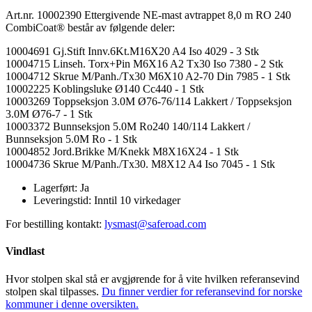
Art.nr. 10002390 Ettergivende NE-mast avtrappet 8,0 m RO 240
CombiCoat® består av følgende deler:
10004691 Gj.Stift Innv.6Kt.M16X20 A4 Iso 4029 - 3 Stk
10004715 Linseh. Torx+Pin M6X16 A2 Tx30 Iso 7380 - 2 Stk
10004712 Skrue M/Panh./Tx30 M6X10 A2-70 Din 7985 - 1 Stk
10002225 Koblingsluke Ø140 Cc440 - 1 Stk
10003269 Toppseksjon 3.0M Ø76-76/114 Lakkert / Toppseksjon
3.0M Ø76-7 - 1 Stk
10003372 Bunnseksjon 5.0M Ro240 140/114 Lakkert /
Bunnseksjon 5.0M Ro - 1 Stk
10004852 Jord.Brikke M/Knekk M8X16X24 - 1 Stk
10004736 Skrue M/Panh./Tx30. M8X12 A4 Iso 7045 - 1 Stk
Lagerført:
Ja
Leveringstid:
Inntil 10 virkedager
For bestilling kontakt:
lysmast@saferoad.com
Vindlast
Hvor stolpen skal stå er avgjørende for å vite hvilken referansevind
stolpen skal tilpasses.
Du finner verdier for referansevind for norske
kommuner i denne oversikten.