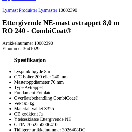
Lysmast
Produkter
Lysmaster
10002390
Ettergivende NE-mast avtrappet 8,0 m
RO 240 - CombiCoat®
Artikkelnummer
10002390
Elnummer
3641029
Spesifikasjon
Lyspunkthøyde
8 m
C/C bolter
200 eller 240 mm
Mastetoppdiameter
76 mm
Type
Avtrappet
Fundament
Fotplate
Overflatebehandling
CombiCoat®
Vekt
95 kg
Materialkvalitet
S355
CE godkjent
Ja
Ytelsesklasse
Ettergivende NE
GTIN
7052250006410
Tidligere artikkelnummer
3026408DC