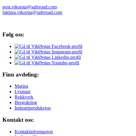
post.vikorsta@saferoad.com
faktura.vikorsta@saferoad.com
Følg oss:
Finn avdeling:
Marina
Lysmast
Rekkverk
Bergsikring
Industriproduksjon
Kontakt oss:
Kontaktinformasjon