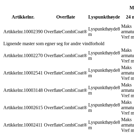
Ma
Artikkelnr.
Overflate
Lyspunkthøyde
24 
Maks
Lyspunkthøyde
8
Artikkelnr.
10002390
Overflate
CombiCoat®
armatu
m
Vref m
Lignende master som egner seg for andre vindforhold
Maks
Lyspunkthøyde
8
Artikkelnr.
10002270
Overflate
CombiCoat®
armatu
m
Vref m
Maks
Lyspunkthøyde
8
Artikkelnr.
10002541
Overflate
CombiCoat®
armatu
m
Vref m
Maks
Lyspunkthøyde
8
Artikkelnr.
10003148
Overflate
CombiCoat®
armatu
m
Vref m
Maks
Lyspunkthøyde
8
Artikkelnr.
10002615
Overflate
CombiCoat®
armatu
m
Vref m
Maks
Lyspunkthøyde
8
Artikkelnr.
10002411
Overflate
CombiCoat®
armatu
m
Vref m