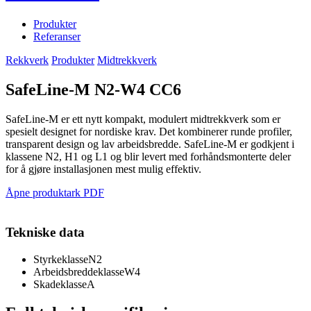
Produkter
Referanser
Rekkverk
Produkter
Midtrekkverk
SafeLine-M N2-W4 CC6
SafeLine-M er ett nytt kompakt, modulert midtrekkverk som er
spesielt designet for nordiske krav. Det kombinerer runde profiler,
transparent design og lav arbeidsbredde. SafeLine-M er godkjent i
klassene N2, H1 og L1 og blir levert med forhåndsmonterte deler
for å gjøre installasjonen mest mulig effektiv.
Åpne produktark PDF
Tekniske data
Styrkeklasse
N2
Arbeidsbreddeklasse
W4
Skadeklasse
A