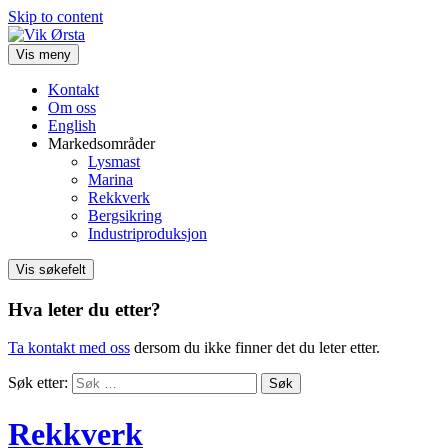
Skip to content
Vis meny
Kontakt
Om oss
English
Markedsområder
Lysmast
Marina
Rekkverk
Bergsikring
Industriproduksjon
Vis søkefelt
Hva leter du etter?
Ta kontakt med oss
dersom du ikke finner det du leter etter.
Søk etter:
Rekkverk