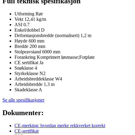
Full teknisk spesifikasjon
Utforming
Rør
Vekt
12,41 kg/m
ASI
0.7
Enkel/dobbel
D
Deformasjonsbredde (normalisert)
1,2 m
Høyde
600 mm
Bredde
200 mm
Stolpeavstand
6000 mm
Forankring
Komprimert løsmasse;Fotplate
CE sertifikat
Ja
Snøklasse
4
Styrkeklasse
N2
Arbeidsbreddeklasse
W4
Arbeidsbredde
1,3 m
Skadeklasse
A
Se alle spesifikasjoner
Dokumenter:
CE-merking: hvordan merke rekkverket korrekt
CE-sertifikat