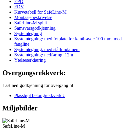
EPD
FDV
Kurvetabell for SafeLine-M
Montasjebeskrivelse
SafeLine-M splitt
Samsvarsgodkjenning
Systemtegning
Systemtegning: med fotplate for kanthøyde 100 mm, med
fangline
Systemtegning: med stålfundament
Systemtegning: nedføring, 12m
Ytelseserklæring
Overgangsrekkverk:
Last ned godkjenning for overgang til
Plasstøpt betongrekkverk
↓
Miljøbilder
SafeLine-M