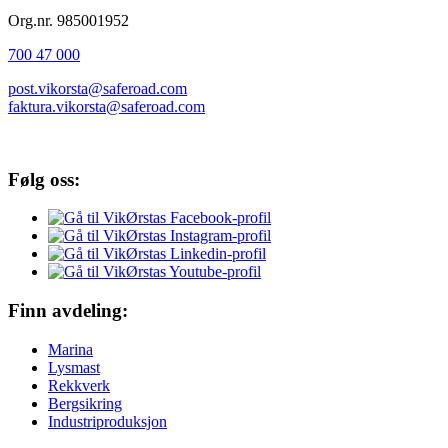
Org.nr. 985001952
700 47 000
post.vikorsta@saferoad.com
faktura.vikorsta@saferoad.com
Følg oss:
Finn avdeling:
Marina
Lysmast
Rekkverk
Bergsikring
Industriproduksjon