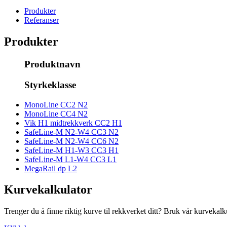
Produkter
Referanser
Produkter
Produktnavn
Styrkeklasse
MonoLine CC2
N2
MonoLine CC4
N2
Vik H1 midtrekkverk CC2
H1
SafeLine-M N2-W4 CC3
N2
SafeLine-M N2-W4 CC6
N2
SafeLine-M H1-W3 CC3
H1
SafeLine-M L1-W4 CC3
L1
MegaRail dp
L2
Kurvekalkulator
Trenger du å finne riktig kurve til rekkverket ditt? Bruk vår kurvekalk