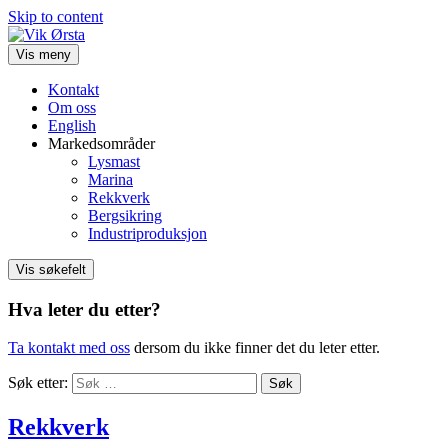
Skip to content
Vis meny
Kontakt
Om oss
English
Markedsområder
Lysmast
Marina
Rekkverk
Bergsikring
Industriproduksjon
Vis søkefelt
Hva leter du etter?
Ta kontakt med oss
dersom du ikke finner det du leter etter.
Søk etter:
Rekkverk