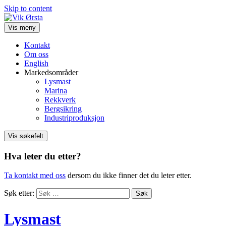
Skip to content
Vis meny
Kontakt
Om oss
English
Markedsområder
Lysmast
Marina
Rekkverk
Bergsikring
Industriproduksjon
Vis søkefelt
Hva leter du etter?
Ta kontakt med oss
dersom du ikke finner det du leter etter.
Søk etter:
Lysmast