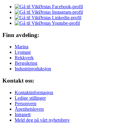
Finn avdeling:
Marina
Lysmast
Rekkverk
Bergsikring
Industriproduksjon
Kontakt oss:
Kontaktinformasjon
Ledige stillinger
Personvern
Åpenhetsloven
Intranett
Meld deg på vårt nyhetsbrev