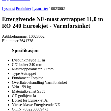
Lysmast
Produkter
Lysmaster
10023062
Ettergivende NE-mast avtrappet 11,0 m
RO 240 Euroskjøt - Varmforsinket
Artikkelnummer
10023062
Elnummer
3641338
Spesifikasjon
Lyspunkthøyde
11 m
C/C bolter
240 mm
Mastetoppdiameter
89 mm
Type
Avtrappet
Fundament
Fotplate
Overflatebehandling
Varmforsinket
Vekt
159 kg
Materialkvalitet
S355
CE godkjent
Ja
Borret for Euroskjøt
Ja
Ytelsesklasse
Ettergivende NE
GTIN
7052250009473