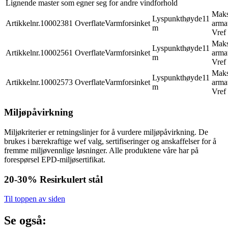
Lignende master som egner seg for andre vindforhold
Mak
Lyspunkthøyde
11
Artikkelnr.
10002381
Overflate
Varmforsinket
armat
m
Vref
Mak
Lyspunkthøyde
11
Artikkelnr.
10002561
Overflate
Varmforsinket
armat
m
Vref
Mak
Lyspunkthøyde
11
Artikkelnr.
10002573
Overflate
Varmforsinket
armat
m
Vref
Miljøpåvirkning
Miljøkriterier er retningslinjer for å vurdere miljøpåvirkning. De
brukes i bærekraftige wef valg, sertifiseringer og anskaffelser for å
fremme miljøvennlige løsninger. Alle produktene våre har på
forespørsel EPD-miljøsertifikat.
20-30%
Resirkulert stål
Til toppen av siden
Se også: