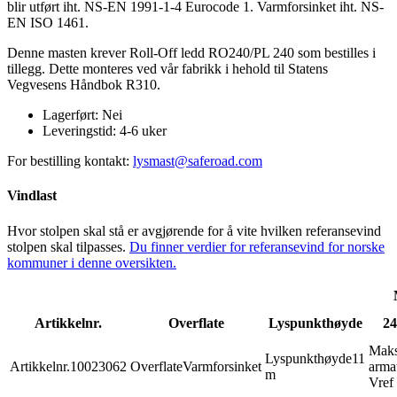
blir utført iht. NS-EN 1991-1-4 Eurocode 1. Varmforsinket iht. NS-
EN ISO 1461.
Denne masten krever Roll-Off ledd RO240/PL 240 som bestilles i
tillegg. Dette monteres ved vår fabrikk i hehold til Statens
Vegvesens Håndbok R310.
Lagerført:
Nei
Leveringstid:
4-6 uker
For bestilling kontakt:
lysmast@saferoad.com
Vindlast
Hvor stolpen skal stå er avgjørende for å vite hvilken referansevind
stolpen skal tilpasses.
Du finner verdier for referansevind for norske
kommuner i denne oversikten.
Artikkelnr.
Overflate
Lyspunkthøyde
24
Mak
Lyspunkthøyde
11
Artikkelnr.
10023062
Overflate
Varmforsinket
armat
m
Vref