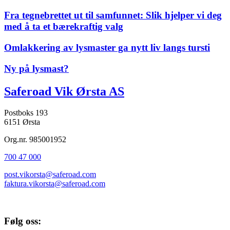
Fra tegnebrettet ut til samfunnet: Slik hjelper vi deg
med å ta et bærekraftig valg
Omlakkering av lysmaster ga nytt liv langs tursti
Ny på lysmast?
Saferoad Vik Ørsta AS
Postboks 193
6151 Ørsta
Org.nr. 985001952
700 47 000
post.vikorsta@saferoad.com
faktura.vikorsta@saferoad.com
Følg oss: