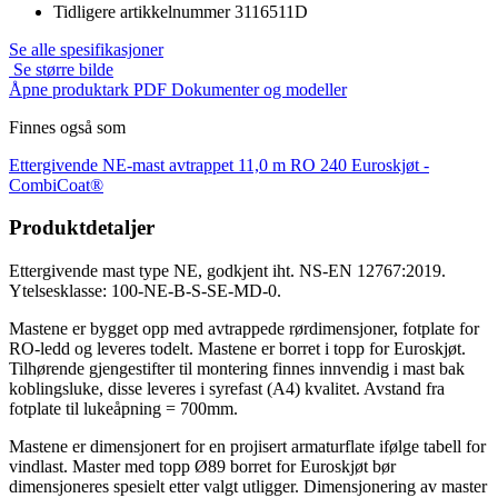
Tidligere artikkelnummer
3116511D
Se alle spesifikasjoner
Se større bilde
Åpne produktark PDF
Dokumenter og modeller
Finnes også som
Ettergivende NE-mast avtrappet 11,0 m RO 240 Euroskjøt -
CombiCoat®
Produktdetaljer
Ettergivende mast type NE, godkjent iht. NS-EN 12767:2019.
Ytelsesklasse: 100-NE-B-S-SE-MD-0.
Mastene er bygget opp med avtrappede rørdimensjoner, fotplate for
RO-ledd og leveres todelt. Mastene er borret i topp for Euroskjøt.
Tilhørende gjengestifter til montering finnes innvendig i mast bak
koblingsluke, disse leveres i syrefast (A4) kvalitet. Avstand fra
fotplate til lukeåpning = 700mm.
Mastene er dimensjonert for en projisert armaturflate ifølge tabell for
vindlast. Master med topp Ø89 borret for Euroskjøt bør
dimensjoneres spesielt etter valgt utligger. Dimensjonering av master