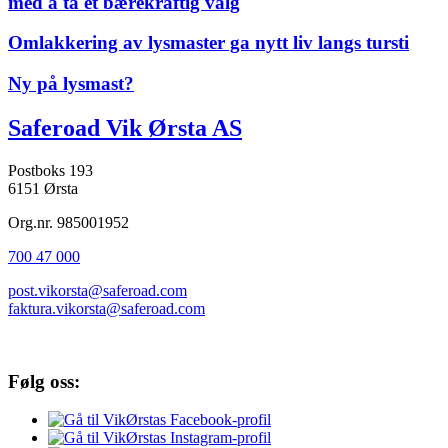
med å ta et bærekraftig valg
Omlakkering av lysmaster ga nytt liv langs tursti
Ny på lysmast?
Saferoad Vik Ørsta AS
Postboks 193
6151 Ørsta
Org.nr. 985001952
700 47 000
post.vikorsta@saferoad.com
faktura.vikorsta@saferoad.com
Følg oss: