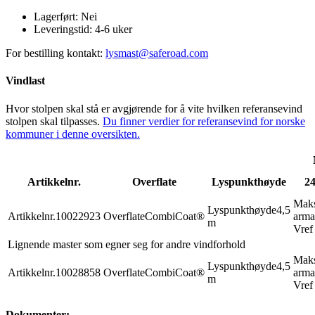
Lagerført:
Nei
Leveringstid:
4-6 uker
For bestilling kontakt:
lysmast@saferoad.com
Vindlast
Hvor stolpen skal stå er avgjørende for å vite hvilken referansevind
stolpen skal tilpasses.
Du finner verdier for referansevind for norske
kommuner i denne oversikten.
Artikkelnr.
Overflate
Lyspunkthøyde
24
Mak
Lyspunkthøyde
4,5
Artikkelnr.
10022923
Overflate
CombiCoat®
arma
m
Vref
Lignende master som egner seg for andre vindforhold
Mak
Lyspunkthøyde
4,5
Artikkelnr.
10028858
Overflate
CombiCoat®
arma
m
Vref
Dokumenter: