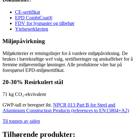
CE-sertifikat
EPD CombiCoat®
FDV for lysmaster og tilbehør
Ytelseserklæring
Miljøpåvirkning
Miljøkriterier er retningslinjer for å vurdere miljøpåvirkning. De
brukes i bærekraftige wef valg, sertifiseringer og anskaffelser for å
fremme miljøvennlige løsninger. Alle produktene våre har på
forespørsel EPD-miljøsertifikat.
20-30%
Resirkulert stål
71 kg
CO₂-ekvivalent
GWP-tall er beregnet iht.
NPCR 013 Part B for Steel and
Aluminium Construction Products (references to EN15804+A2)
Til toppen av siden
Tilhørende produkter: