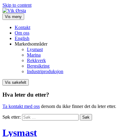
Skip to content
Vis meny
Kontakt
Om oss
English
Markedsområder
Lysmast
Marina
Rekkverk
Bergsikring
Industriproduksjon
Vis søkefelt
Hva leter du etter?
Ta kontakt med oss
dersom du ikke finner det du leter etter.
Søk etter:
Lysmast