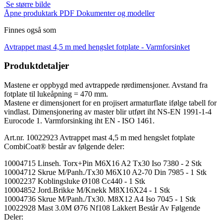
Se større bilde
Åpne produktark PDF
Dokumenter og modeller
Finnes også som
Avtrappet mast 4,5 m med hengslet fotplate -
Varmforsinket
Produktdetaljer
Mastene er oppbygd med avtrappede rørdimensjoner. Avstand fra
fotplate til lukeåpning = 470 mm.
Mastene er dimensjonert for en projisert armaturflate ifølge tabell for
vindlast. Dimensjonering av master blir utført iht NS-EN 1991-1-4
Eurocode 1. Varmforsinking iht EN - ISO 1461.
Art.nr. 10022923 Avtrappet mast 4,5 m med hengslet fotplate
CombiCoat® består av følgende deler:
10004715 Linseh. Torx+Pin M6X16 A2 Tx30 Iso 7380 - 2 Stk
10004712 Skrue M/Panh./Tx30 M6X10 A2-70 Din 7985 - 1 Stk
10002237 Koblingsluke Ø108 Cc440 - 1 Stk
10004852 Jord.Brikke M/Knekk M8X16X24 - 1 Stk
10004736 Skrue M/Panh./Tx30. M8X12 A4 Iso 7045 - 1 Stk
10022928 Mast 3.0M Ø76 Nf108 Lakkert Består Av Følgende
Deler: