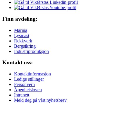
Finn avdeling:
Marina
Lysmast
Rekkverk
Bergsikring
Industriproduksjon
Kontakt oss:
Kontaktinformasjon
Ledige stillinger
Personvern
Åpenhetsloven
Intranett
Meld deg på vårt nyhetsbrev