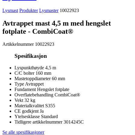
Lysmast
Produkter
Lysmaster
10022923
Avtrappet mast 4,5 m med hengslet
fotplate - CombiCoat®
Artikkelnummer
10022923
Spesifikasjon
Lyspunkthøyde
4,5 m
C/C bolter
160 mm
Mastetoppdiameter
60 mm
Type
Avtrappet
Fundament
Hengslet fotplate
Overflatebehandling
CombiCoat®
Vekt
32 kg
Materialkvalitet
S355
CE godkjent
Ja
Ytelsesklasse
Standard
Tidligere artikkelnummer
3014245C
Se alle spesifikasjoner