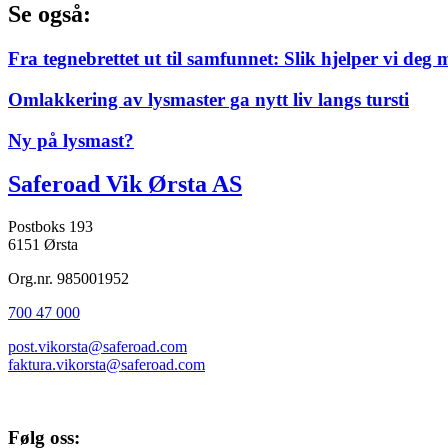
Se også:
Fra tegnebrettet ut til samfunnet: Slik hjelper vi deg 
Omlakkering av lysmaster ga nytt liv langs tursti
Ny på lysmast?
Saferoad Vik Ørsta AS
Postboks 193
6151 Ørsta
Org.nr. 985001952
700 47 000
post.vikorsta@saferoad.com
faktura.vikorsta@saferoad.com
Følg oss: