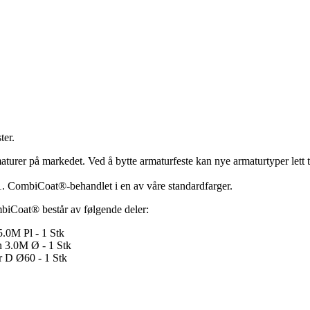
ter.
maturer på markedet. Ved å bytte armaturfeste kan nye armaturtyper lett t
1. CombiCoat®-behandlet i en av våre standardfarger.
biCoat® består av følgende deler:
.0M Pl - 1 Stk
 3.0M Ø - 1 Stk
 D Ø60 - 1 Stk