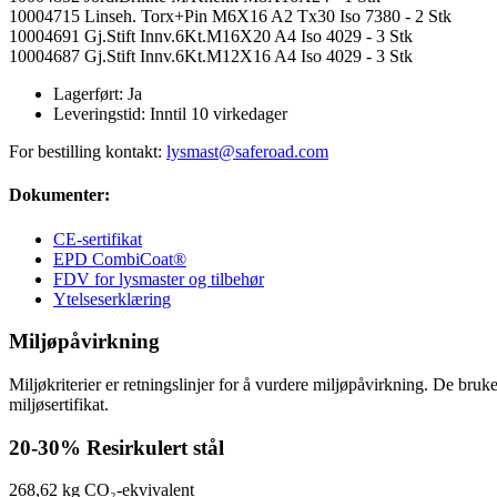
10004715 Linseh. Torx+Pin M6X16 A2 Tx30 Iso 7380 - 2 Stk
10004691 Gj.Stift Innv.6Kt.M16X20 A4 Iso 4029 - 3 Stk
10004687 Gj.Stift Innv.6Kt.M12X16 A4 Iso 4029 - 3 Stk
Lagerført:
Ja
Leveringstid:
Inntil 10 virkedager
For bestilling kontakt:
lysmast@saferoad.com
Dokumenter:
CE-sertifikat
EPD CombiCoat®
FDV for lysmaster og tilbehør
Ytelseserklæring
Miljøpåvirkning
Miljøkriterier er retningslinjer for å vurdere miljøpåvirkning. De bru
miljøsertifikat.
20-30%
Resirkulert stål
268,62 kg
CO₂-ekvivalent