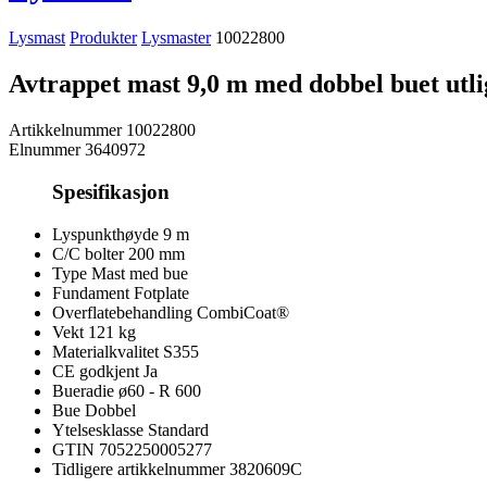
Lysmast
Produkter
Lysmaster
10022800
Avtrappet mast 9,0 m med dobbel buet ut
Artikkelnummer
10022800
Elnummer
3640972
Spesifikasjon
Lyspunkthøyde
9 m
C/C bolter
200 mm
Type
Mast med bue
Fundament
Fotplate
Overflatebehandling
CombiCoat®
Vekt
121 kg
Materialkvalitet
S355
CE godkjent
Ja
Bueradie
ø60 - R 600
Bue
Dobbel
Ytelsesklasse
Standard
GTIN
7052250005277
Tidligere artikkelnummer
3820609C