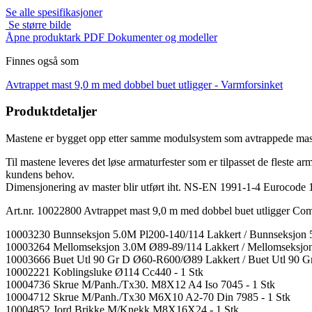
Se alle spesifikasjoner
Se større bilde
Åpne produktark PDF
Dokumenter og modeller
Finnes også som
Avtrappet mast 9,0 m med dobbel buet utligger -
Varmforsinket
Produktdetaljer
Mastene er bygget opp etter samme modulsystem som avtrappede mas
Til mastene leveres det løse armaturfester som er tilpasset de fleste ar
kundens behov.
Dimensjonering av master blir utført iht. NS-EN 1991-1-4 Eurocode 
Art.nr. 10022800 Avtrappet mast 9,0 m med dobbel buet utligger Com
10003230 Bunnseksjon 5.0M Pl200-140/114 Lakkert / Bunnseksjon 5
10003264 Mellomseksjon 3.0M Ø89-89/114 Lakkert / Mellomseksjon
10003666 Buet Utl 90 Gr D Ø60-R600/Ø89 Lakkert / Buet Utl 90 Gr
10002221 Koblingsluke Ø114 Cc440 - 1 Stk
10004736 Skrue M/Panh./Tx30. M8X12 A4 Iso 7045 - 1 Stk
10004712 Skrue M/Panh./Tx30 M6X10 A2-70 Din 7985 - 1 Stk
10004852 Jord.Brikke M/Knekk M8X16X24 - 1 Stk