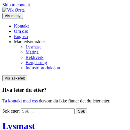
Skip to content
Vis meny
Kontakt
Om oss
English
Markedsområder
Lysmast
Marina
Rekkverk
Bergsikring
Industriproduksjon
Vis søkefelt
Hva leter du etter?
Ta kontakt med oss
dersom du ikke finner det du leter etter.
Søk etter:
Lysmast