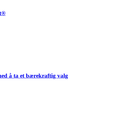
t®
med å ta et bærekraftig valg