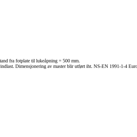
and fra fotplate til lukeåpning = 500 mm.
r vindlast. Dimensjonering av master blir utført iht. NS-EN 1991-1-4 Eur