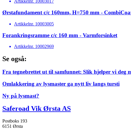
Artikkelnr.
10003017
Ørstafundament c/c 160mm, H=750 mm - CombiCoa
Artikkelnr.
10003005
Forankringsramme c/c 160 mm - Varmforsinket
Artikkelnr.
10002969
Se også:
Fra tegnebrettet ut til samfunnet: Slik hjelper vi deg 
Omlakkering av lysmaster ga nytt liv langs tursti
Ny på lysmast?
Saferoad Vik Ørsta AS
Postboks 193
6151 Ørsta