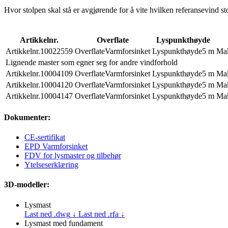
Hvor stolpen skal stå er avgjørende for å vite hvilken referansevind st
Artikkelnr.
Overflate
Lyspunkthøyde
Artikkelnr.
10022559
Overflate
Varmforsinket
Lyspunkthøyde
5 m
Mak
Lignende master som egner seg for andre vindforhold
Artikkelnr.
10004109
Overflate
Varmforsinket
Lyspunkthøyde
5 m
Mak
Artikkelnr.
10004120
Overflate
Varmforsinket
Lyspunkthøyde
5 m
Mak
Artikkelnr.
10004147
Overflate
Varmforsinket
Lyspunkthøyde
5 m
Mak
Dokumenter:
CE-sertifikat
EPD Varmforsinket
FDV for lysmaster og tilbehør
Ytelseserklæring
3D-modeller:
Lysmast
Last ned .dwg
↓
Last ned .rfa
↓
Lysmast med fundament