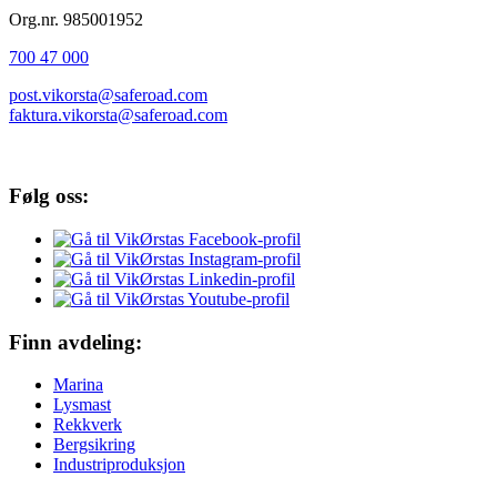
Org.nr. 985001952
700 47 000
post.vikorsta@saferoad.com
faktura.vikorsta@saferoad.com
Følg oss:
Finn avdeling:
Marina
Lysmast
Rekkverk
Bergsikring
Industriproduksjon