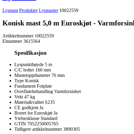
Lysmast
Produkter
Lysmaster
10022559
Konisk mast 5,0 m Euroskjøt - Varmforsin
Artikkelnummer
10022559
Elnummer
3615564
Spesifikasjon
Lyspunkthøyde
5 m
C/C bolter
160 mm
Mastetoppdiameter
76 mm
Type
Konisk
Fundament
Fotplate
Overflatebehandling
Varmforsinket
Vekt
47 kg
Materialkvalitet
S235
CE godkjent
Ja
Borret for Euroskjøt
Ja
Ytelsesklasse
Standard
GTIN
7052250005765
Tidligere artikkelnummer
3890305