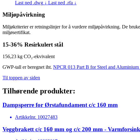
Last ned .dwg
↓
Last ned .rfa
↓
Miljøpåvirkning
Miljøkriterier er retningslinjer for å vurdere miljøpåvirkning. De bru
miljøsertifikat.
15-36%
Resirkulert stål
156,23 kg
CO₂-ekvivalent
GWP-tall er beregnet iht.
NPCR 013 Part B for Steel and Aluminium 
Til toppen av siden
Tilhørende produkter:
Dampsperre for Ørstafundament c/c 160 mm
Artikkelnr.
10027483
Veggbrakett c/c 160 mm og c/c 200 mm - Varmforsink