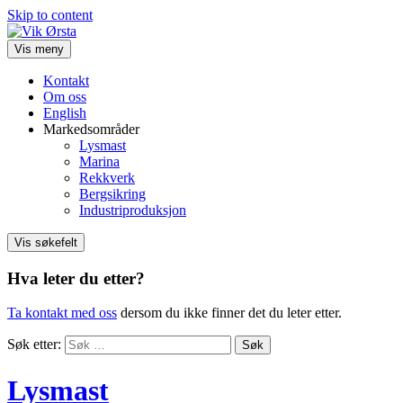
Skip to content
Vis meny
Kontakt
Om oss
English
Markedsområder
Lysmast
Marina
Rekkverk
Bergsikring
Industriproduksjon
Vis søkefelt
Hva leter du etter?
Ta kontakt med oss
dersom du ikke finner det du leter etter.
Søk etter:
Lysmast