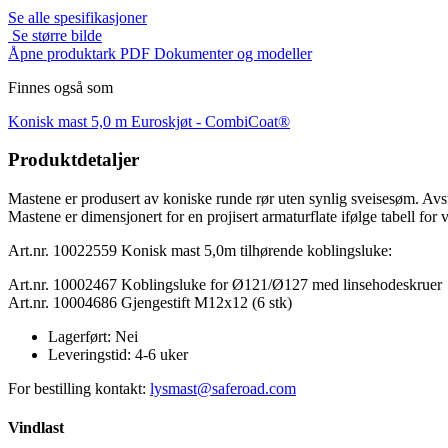
Se alle spesifikasjoner
Se større bilde
Åpne produktark PDF
Dokumenter og modeller
Finnes også som
Konisk mast 5,0 m Euroskjøt -
CombiCoat®
Produktdetaljer
Mastene er produsert av koniske runde rør uten synlig sveisesøm. Avst
Mastene er dimensjonert for en projisert armaturflate ifølge tabell fo
Art.nr. 10022559 Konisk mast 5,0m tilhørende koblingsluke:
Art.nr. 10002467 Koblingsluke for Ø121/Ø127 med linsehodeskruer
Art.nr. 10004686 Gjengestift M12x12 (6 stk)
Lagerført:
Nei
Leveringstid:
4-6 uker
For bestilling kontakt:
lysmast@saferoad.com
Vindlast