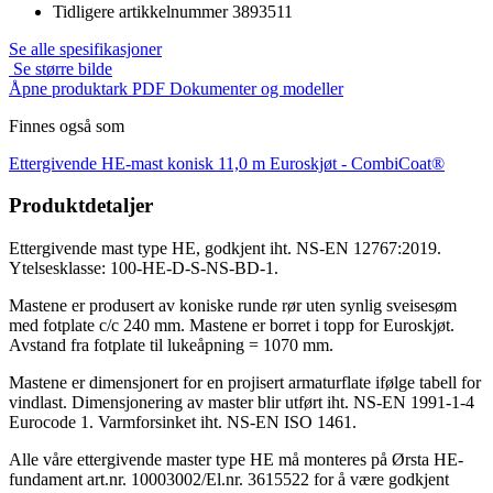
Tidligere artikkelnummer
3893511
Se alle spesifikasjoner
Se større bilde
Åpne produktark PDF
Dokumenter og modeller
Finnes også som
Ettergivende HE-mast konisk 11,0 m Euroskjøt -
CombiCoat®
Produktdetaljer
Ettergivende mast type HE, godkjent iht. NS-EN 12767:2019.
Ytelsesklasse: 100-HE-D-S-NS-BD-1.
Mastene er produsert av koniske runde rør uten synlig sveisesøm
med fotplate c/c 240 mm. Mastene er borret i topp for Euroskjøt.
Avstand fra fotplate til lukeåpning = 1070 mm.
Mastene er dimensjonert for en projisert armaturflate ifølge tabell for
vindlast. Dimensjonering av master blir utført iht. NS-EN 1991-1-4
Eurocode 1. Varmforsinket iht. NS-EN ISO 1461.
Alle våre ettergivende master type HE må monteres på Ørsta HE-
fundament art.nr. 10003002/El.nr. 3615522 for å være godkjent