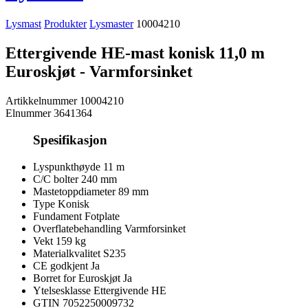
Lysmast
Produkter
Lysmaster
10004210
Ettergivende HE-mast konisk 11,0 m
Euroskjøt - Varmforsinket
Artikkelnummer
10004210
Elnummer
3641364
Spesifikasjon
Lyspunkthøyde
11 m
C/C bolter
240 mm
Mastetoppdiameter
89 mm
Type
Konisk
Fundament
Fotplate
Overflatebehandling
Varmforsinket
Vekt
159 kg
Materialkvalitet
S235
CE godkjent
Ja
Borret for Euroskjøt
Ja
Ytelsesklasse
Ettergivende HE
GTIN
7052250009732