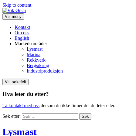
Skip to content
Vis meny
Kontakt
Om oss
English
Markedsområder
Lysmast
Marina
Rekkverk
Bergsikring
Industriproduksjon
Vis søkefelt
Hva leter du etter?
Ta kontakt med oss
dersom du ikke finner det du leter etter.
Søk etter:
Lysmast