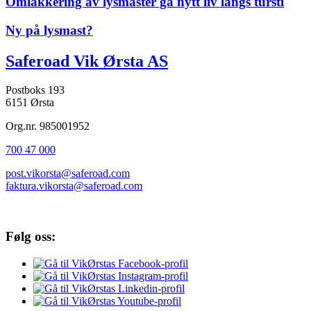
Omlakkering av lysmaster ga nytt liv langs tursti
Ny på lysmast?
Saferoad Vik Ørsta AS
Postboks 193
6151 Ørsta
Org.nr. 985001952
700 47 000
post.vikorsta@saferoad.com
faktura.vikorsta@saferoad.com
Følg oss: