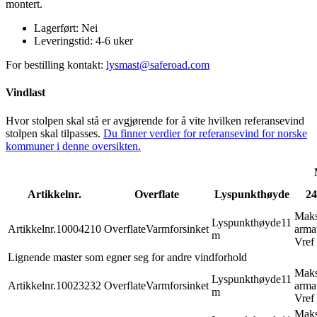
montert.
Lagerført:
Nei
Leveringstid:
4-6 uker
For bestilling kontakt:
lysmast@saferoad.com
Vindlast
Hvor stolpen skal stå er avgjørende for å vite hvilken referansevind
stolpen skal tilpasses.
Du finner verdier for referansevind for norske
kommuner i denne oversikten.
Artikkelnr.
Overflate
Lyspunkthøyde
24
Mak
Lyspunkthøyde
11
Artikkelnr.
10004210
Overflate
Varmforsinket
armat
m
Vref
Lignende master som egner seg for andre vindforhold
Mak
Lyspunkthøyde
11
Artikkelnr.
10023232
Overflate
Varmforsinket
armat
m
Vref
Mak