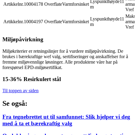
Lyspunkthøyde
11
Artikkelnr.
10004178
Overflate
Varmforsinket
armat
m
Vref
Mak
Lyspunkthøyde
11
Artikkelnr.
10004197
Overflate
Varmforsinket
armat
m
Vref
Miljøpåvirkning
Miljøkriterier er retningslinjer for å vurdere miljøpåvirkning. De
brukes i bærekraftige wef valg, sertifiseringer og anskaffelser for å
fremme miljøvennlige løsninger. Alle produktene våre har på
forespørsel EPD-miljøsertifikat.
15-36%
Resirkulert stål
Til toppen av siden
Se også:
Fra tegnebrettet ut til samfunnet: Slik hjelper vi deg
med å ta et bærekraftig valg