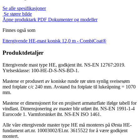
Se alle spesifikasjoner
Se større bilde
Åpne produktark PDF
Dokumenter og modeller
Finnes også som
Ettergivende HE-mast konisk 12,0 m -
CombiCoat®
Produktdetaljer
Ettergivende mast type HE, godkjent iht. NS-EN 12767:2019.
Ytelsesklasse: 100-HE-D-S-NS-BD-1.
Mastene er produsert av koniske runde rør uten synlig sveisesøm
med fotplate c/c 240 mm. Avstand fra fotplate til lukeåpning = 1070
mm.
Mastene er dimensjonert for en projisert armaturflate ifølge tabell for
vindlast. Dimensjonering av master blir utført iht. NS-EN 1991-1-4
Eurocode 1. Varmforsinket iht. NS-EN ISO 1461.
Alle våre ettergivende master type HE må monteres på Ørsta HE-
fundament art.nr. 10003002/El.nr. 3615522 for å være godkjent
montert.