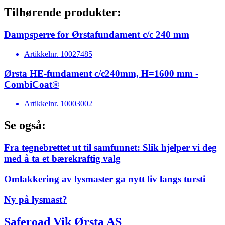
Tilhørende produkter:
Dampsperre for Ørstafundament c/c 240 mm
Artikkelnr.
10027485
Ørsta HE-fundament c/c240mm, H=1600 mm -
CombiCoat®
Artikkelnr.
10003002
Se også:
Fra tegnebrettet ut til samfunnet: Slik hjelper vi deg
med å ta et bærekraftig valg
Omlakkering av lysmaster ga nytt liv langs tursti
Ny på lysmast?
Saferoad Vik Ørsta AS