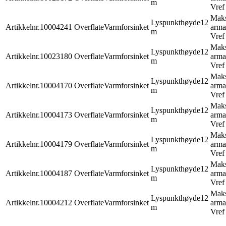
m
Vref
Mak
Lyspunkthøyde
12
Artikkelnr.
10004241
Overflate
Varmforsinket
arma
m
Vref
Mak
Lyspunkthøyde
12
Artikkelnr.
10023180
Overflate
Varmforsinket
arma
m
Vref
Mak
Lyspunkthøyde
12
Artikkelnr.
10004170
Overflate
Varmforsinket
arma
m
Vref
Mak
Lyspunkthøyde
12
Artikkelnr.
10004173
Overflate
Varmforsinket
arma
m
Vref
Mak
Lyspunkthøyde
12
Artikkelnr.
10004179
Overflate
Varmforsinket
arma
m
Vref
Mak
Lyspunkthøyde
12
Artikkelnr.
10004187
Overflate
Varmforsinket
arma
m
Vref
Mak
Lyspunkthøyde
12
Artikkelnr.
10004212
Overflate
Varmforsinket
arma
m
Vref