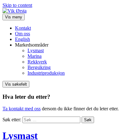
Skip to content
Vis meny
Kontakt
Om oss
English
Markedsområder
Lysmast
Marina
Rekkverk
Bergsikring
Industriproduksjon
Vis søkefelt
Hva leter du etter?
Ta kontakt med oss
dersom du ikke finner det du leter etter.
Søk etter:
Lysmast