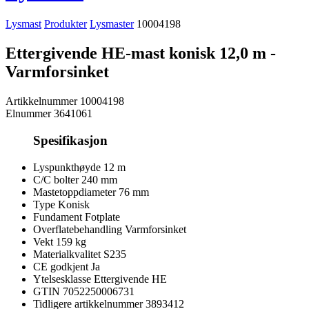
Lysmast
Produkter
Lysmaster
10004198
Ettergivende HE-mast konisk 12,0 m -
Varmforsinket
Artikkelnummer
10004198
Elnummer
3641061
Spesifikasjon
Lyspunkthøyde
12 m
C/C bolter
240 mm
Mastetoppdiameter
76 mm
Type
Konisk
Fundament
Fotplate
Overflatebehandling
Varmforsinket
Vekt
159 kg
Materialkvalitet
S235
CE godkjent
Ja
Ytelsesklasse
Ettergivende HE
GTIN
7052250006731
Tidligere artikkelnummer
3893412