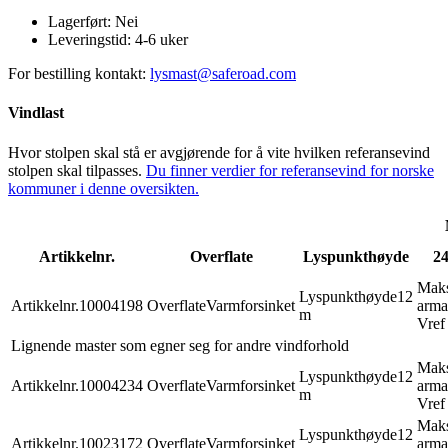
Lagerført:
Nei
Leveringstid:
4-6 uker
For bestilling kontakt:
lysmast@saferoad.com
Vindlast
Hvor stolpen skal stå er avgjørende for å vite hvilken referansevind
stolpen skal tilpasses.
Du finner verdier for referansevind for norske
kommuner i denne oversikten.
Artikkelnr.
Overflate
Lyspunkthøyde
24
Mak
Lyspunkthøyde
12
Artikkelnr.
10004198
Overflate
Varmforsinket
arma
m
Vref
Lignende master som egner seg for andre vindforhold
Mak
Lyspunkthøyde
12
Artikkelnr.
10004234
Overflate
Varmforsinket
arma
m
Vref
Mak
Lyspunkthøyde
12
Artikkelnr.
10023172
Overflate
Varmforsinket
arma