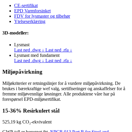
CE-sertifikat
EPD Varmforsinket
FDV for lysmaster og tilbehør
Ytelseserklæring
3D-modeller:
Lysmast
Last ned .dwg
↓
Last ned .rfa
↓
Lysmast med fundament
Last ned .dwg
↓
Last ned .rfa
↓
Miljøpåvirkning
Miljøkriterier er retningslinjer for å vurdere miljøpåvirkning. De
brukes i bærekraftige wef valg, sertifiseringer og anskaffelser for å
fremme miljøvennlige løsninger. Alle produktene våre har på
forespørsel EPD-miljøsertifikat.
15-36%
Resirkulert stål
525,19 kg
CO₂-ekvivalent
GWP-tall er beregnet iht.
NPCR 013 Part B for Steel and