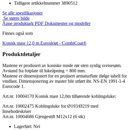
Tidligere artikkelnummer
3890512
Se alle spesifikasjoner
Se større bilde
Åpne produktark PDF
Dokumenter og modeller
Finnes også som
Konisk mast 12,0 m Euroskjøt -
CombiCoat®
Produktdetaljer
Mastene er produsert av koniske runde rør uten synlig sveisesøm.
Avstand fra fotplate til lukeåpning = 800 mm.
Mastene er dimensjonert for en projisert armaturflate ifølge tabell for
vindlast. Dimensjonering av master blir utført iht. NS-EN 1991-1-4
Eurocode 1.
Art.nr. 10004170 Konisk mast 12,0m tilhørende koblingsluke:
Art.nr. 10002475 Koblingsluke for Ø193/Ø219 med
linsehodeskruer
Art.nr. 10004686 Gjengestift M12x12 (6 stk)
Lagerført:
Nei