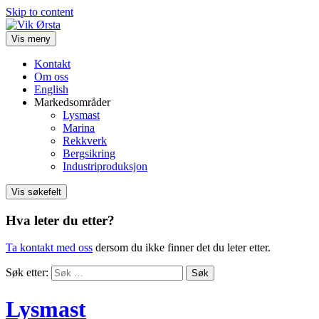
Skip to content
Vis meny
Kontakt
Om oss
English
Markedsområder
Lysmast
Marina
Rekkverk
Bergsikring
Industriproduksjon
Vis søkefelt
Hva leter du etter?
Ta kontakt med oss
dersom du ikke finner det du leter etter.
Søk etter:
Lysmast