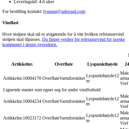
Leveringstid:
4-6 uker
For bestilling kontakt:
lysmast@saferoad.com
Vindlast
Hvor stolpen skal stå er avgjørende for å vite hvilken referansevind
stolpen skal tilpasses.
Du finner verdier for referansevind for norske
kommuner i denne oversikten.
Artikkelnr.
Overflate
Lyspunkthøyde
24
Mak
Lyspunkthøyde
12
Artikkelnr.
10004170
Overflate
Varmforsinket
arma
m
Vref
Lignende master som egner seg for andre vindforhold
Mak
Lyspunkthøyde
12
Artikkelnr.
10004234
Overflate
Varmforsinket
arma
m
Vref
Mak
Lyspunkthøyde
12
Artikkelnr.
10023172
Overflate
Varmforsinket
arma
m
Vref