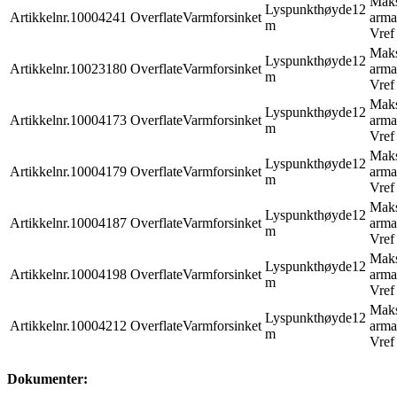
Mak
Lyspunkthøyde
12
Artikkelnr.
10004241
Overflate
Varmforsinket
arma
m
Vref
Mak
Lyspunkthøyde
12
Artikkelnr.
10023180
Overflate
Varmforsinket
arma
m
Vref
Mak
Lyspunkthøyde
12
Artikkelnr.
10004173
Overflate
Varmforsinket
arma
m
Vref
Mak
Lyspunkthøyde
12
Artikkelnr.
10004179
Overflate
Varmforsinket
arma
m
Vref
Mak
Lyspunkthøyde
12
Artikkelnr.
10004187
Overflate
Varmforsinket
arma
m
Vref
Mak
Lyspunkthøyde
12
Artikkelnr.
10004198
Overflate
Varmforsinket
arma
m
Vref
Mak
Lyspunkthøyde
12
Artikkelnr.
10004212
Overflate
Varmforsinket
arma
m
Vref
Dokumenter: