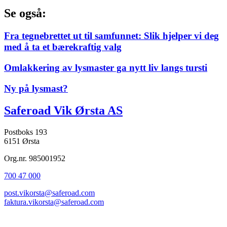
Se også:
Fra tegnebrettet ut til samfunnet: Slik hjelper vi deg
med å ta et bærekraftig valg
Omlakkering av lysmaster ga nytt liv langs tursti
Ny på lysmast?
Saferoad Vik Ørsta AS
Postboks 193
6151 Ørsta
Org.nr. 985001952
700 47 000
post.vikorsta@saferoad.com
faktura.vikorsta@saferoad.com