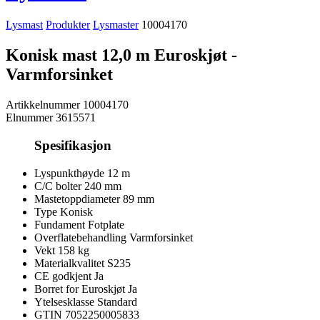
Lysmast
Produkter
Lysmaster
10004170
Konisk mast 12,0 m Euroskjøt -
Varmforsinket
Artikkelnummer
10004170
Elnummer
3615571
Spesifikasjon
Lyspunkthøyde
12 m
C/C bolter
240 mm
Mastetoppdiameter
89 mm
Type
Konisk
Fundament
Fotplate
Overflatebehandling
Varmforsinket
Vekt
158 kg
Materialkvalitet
S235
CE godkjent
Ja
Borret for Euroskjøt
Ja
Ytelsesklasse
Standard
GTIN
7052250005833