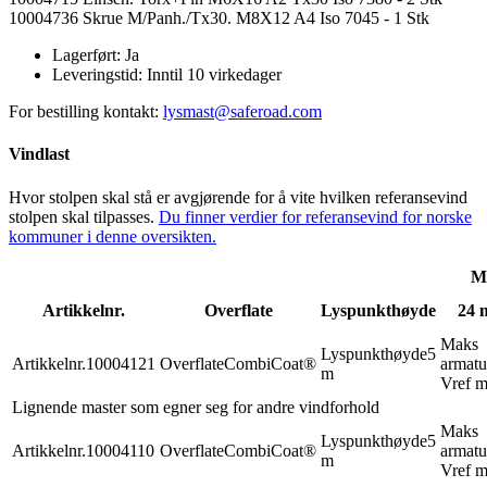
10004736 Skrue M/Panh./Tx30. M8X12 A4 Iso 7045 - 1 Stk
Lagerført:
Ja
Leveringstid:
Inntil 10 virkedager
For bestilling kontakt:
lysmast@saferoad.com
Vindlast
Hvor stolpen skal stå er avgjørende for å vite hvilken referansevind
stolpen skal tilpasses.
Du finner verdier for referansevind for norske
kommuner i denne oversikten.
Ma
Artikkelnr.
Overflate
Lyspunkthøyde
24 
Maks
Lyspunkthøyde
5
Artikkelnr.
10004121
Overflate
CombiCoat®
armatu
m
Vref m
Lignende master som egner seg for andre vindforhold
Maks
Lyspunkthøyde
5
Artikkelnr.
10004110
Overflate
CombiCoat®
armatu
m
Vref m