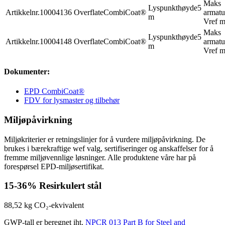
Maks
Lyspunkthøyde
5
Artikkelnr.
10004136
Overflate
CombiCoat®
armatu
m
Vref m
Maks
Lyspunkthøyde
5
Artikkelnr.
10004148
Overflate
CombiCoat®
armatu
m
Vref m
Dokumenter:
EPD CombiCoat®
FDV for lysmaster og tilbehør
Miljøpåvirkning
Miljøkriterier er retningslinjer for å vurdere miljøpåvirkning. De
brukes i bærekraftige wef valg, sertifiseringer og anskaffelser for å
fremme miljøvennlige løsninger. Alle produktene våre har på
forespørsel EPD-miljøsertifikat.
15-36%
Resirkulert stål
88,52 kg
CO₂-ekvivalent
GWP-tall er beregnet iht.
NPCR 013 Part B for Steel and