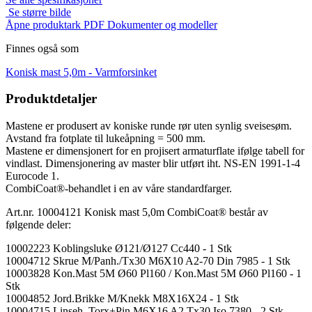
Se større bilde
Åpne produktark PDF
Dokumenter og modeller
Finnes også som
Konisk mast 5,0m -
Varmforsinket
Produktdetaljer
Mastene er produsert av koniske runde rør uten synlig sveisesøm.
Avstand fra fotplate til lukeåpning = 500 mm.
Mastene er dimensjonert for en projisert armaturflate ifølge tabell for
vindlast. Dimensjonering av master blir utført iht. NS-EN 1991-1-4
Eurocode 1.
CombiCoat®-behandlet i en av våre standardfarger.
Art.nr. 10004121 Konisk mast 5,0m CombiCoat® består av
følgende deler:
10002223 Koblingsluke Ø121/Ø127 Cc440 - 1 Stk
10004712 Skrue M/Panh./Tx30 M6X10 A2-70 Din 7985 - 1 Stk
10003828 Kon.Mast 5M Ø60 Pl160 / Kon.Mast 5M Ø60 Pl160 - 1
Stk
10004852 Jord.Brikke M/Knekk M8X16X24 - 1 Stk
10004715 Linseh. Torx+Pin M6X16 A2 Tx30 Iso 7380 - 2 Stk