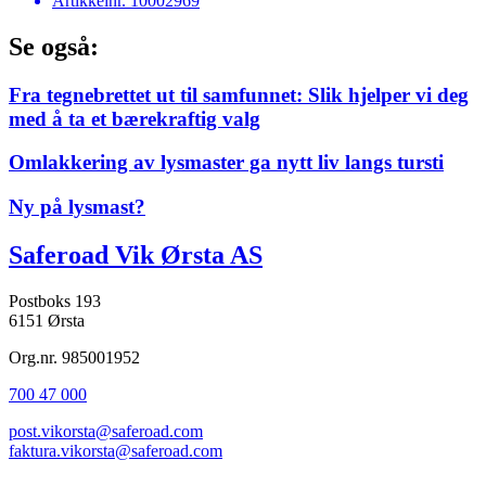
Artikkelnr.
10002969
Se også:
Fra tegnebrettet ut til samfunnet: Slik hjelper vi deg
med å ta et bærekraftig valg
Omlakkering av lysmaster ga nytt liv langs tursti
Ny på lysmast?
Saferoad Vik Ørsta AS
Postboks 193
6151 Ørsta
Org.nr. 985001952
700 47 000
post.vikorsta@saferoad.com
faktura.vikorsta@saferoad.com