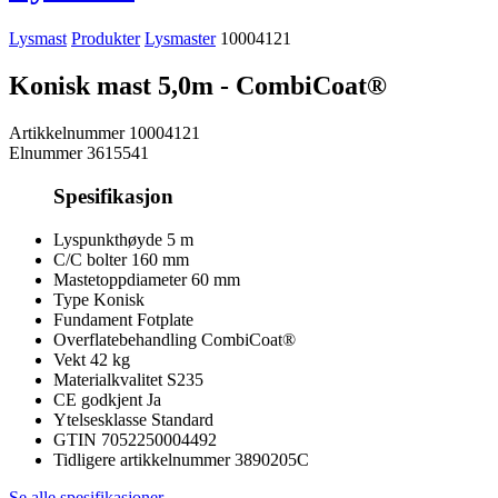
Lysmast
Produkter
Lysmaster
10004121
Konisk mast 5,0m - CombiCoat®
Artikkelnummer
10004121
Elnummer
3615541
Spesifikasjon
Lyspunkthøyde
5 m
C/C bolter
160 mm
Mastetoppdiameter
60 mm
Type
Konisk
Fundament
Fotplate
Overflatebehandling
CombiCoat®
Vekt
42 kg
Materialkvalitet
S235
CE godkjent
Ja
Ytelsesklasse
Standard
GTIN
7052250004492
Tidligere artikkelnummer
3890205C
Se alle spesifikasjoner