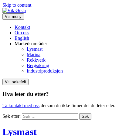
Skip to content
Vis meny
Kontakt
Om oss
English
Markedsområder
Lysmast
Marina
Rekkverk
Bergsikring
Industriproduksjon
Vis søkefelt
Hva leter du etter?
Ta kontakt med oss
dersom du ikke finner det du leter etter.
Søk etter:
Lysmast