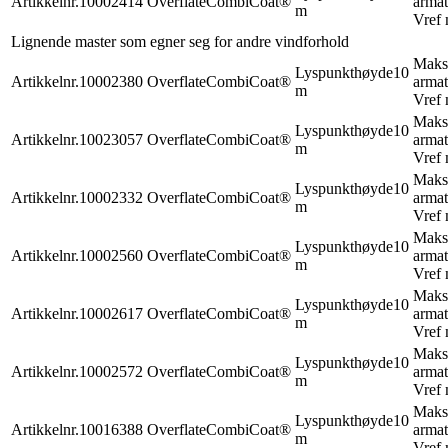
Artikkelnr.
10002414
Overflate
CombiCoat®
armat
m
Vref 
Lignende master som egner seg for andre vindforhold
Maks
Lyspunkthøyde
10
Artikkelnr.
10002380
Overflate
CombiCoat®
armat
m
Vref 
Maks
Lyspunkthøyde
10
Artikkelnr.
10023057
Overflate
CombiCoat®
armat
m
Vref 
Maks
Lyspunkthøyde
10
Artikkelnr.
10002332
Overflate
CombiCoat®
armat
m
Vref 
Maks
Lyspunkthøyde
10
Artikkelnr.
10002560
Overflate
CombiCoat®
armat
m
Vref 
Maks
Lyspunkthøyde
10
Artikkelnr.
10002617
Overflate
CombiCoat®
armat
m
Vref 
Maks
Lyspunkthøyde
10
Artikkelnr.
10002572
Overflate
CombiCoat®
armat
m
Vref 
Maks
Lyspunkthøyde
10
Artikkelnr.
10016388
Overflate
CombiCoat®
armat
m
Vref 