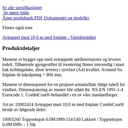
Se alle spesifikasjoner
Se større bilde
Åpne produktark PDF
Dokumenter og modeller
Finnes også som
Avtrappet mast 10,0 m med fotplate -
Varmforsinket
Produktdetaljer
Mastene er bygget opp med avtrappede rørdimensjoner og leveres
todelt. Tilhørende gjengestifter til montering finnes innvendig i mast
bak koblingsluke, disse leveres i syrefast (A4) kvalitet. Avstand fra
fotplate til lukeåpning = 800 mm.
Mastene er dimensjonert for en projisert armaturflate ifølge tabell for
vindlast. Dimensjonering av master blir utført iht. NS-EN 1991-1-4
Eurocode 1. CombiCoat®-behandlet i en av våre standardfarger.
Art.nr. 10002414 Avtrappet mast 10,0 m med fotplate CombiCoat®
består av følgende deler:
10003260 Toppseksjon 6.0M Ø89-114/140 Lakkert / Toppseksjon
6.0M Ø89- - 1 Stk