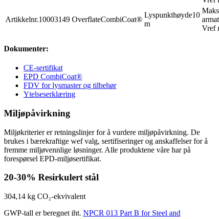
Maks
Lyspunkthøyde
10
Artikkelnr.
10003149
Overflate
CombiCoat®
armat
m
Vref 
Dokumenter:
CE-sertifikat
EPD CombiCoat®
FDV for lysmaster og tilbehør
Ytelseserklæring
Miljøpåvirkning
Miljøkriterier er retningslinjer for å vurdere miljøpåvirkning. De
brukes i bærekraftige wef valg, sertifiseringer og anskaffelser for å
fremme miljøvennlige løsninger. Alle produktene våre har på
forespørsel EPD-miljøsertifikat.
20-30%
Resirkulert stål
304,14 kg
CO₂-ekvivalent
GWP-tall er beregnet iht.
NPCR 013 Part B for Steel and