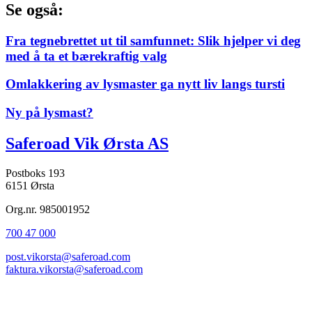
Se også:
Fra tegnebrettet ut til samfunnet: Slik hjelper vi deg
med å ta et bærekraftig valg
Omlakkering av lysmaster ga nytt liv langs tursti
Ny på lysmast?
Saferoad Vik Ørsta AS
Postboks 193
6151 Ørsta
Org.nr. 985001952
700 47 000
post.vikorsta@saferoad.com
faktura.vikorsta@saferoad.com