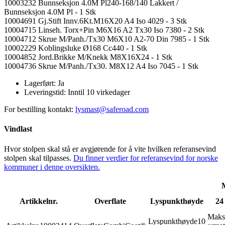
10003232 Bunnseksjon 4.0M Pl240-168/140 Lakkert /
Bunnseksjon 4.0M Pl - 1 Stk
10004691 Gj.Stift Innv.6Kt.M16X20 A4 Iso 4029 - 3 Stk
10004715 Linseh. Torx+Pin M6X16 A2 Tx30 Iso 7380 - 2 Stk
10004712 Skrue M/Panh./Tx30 M6X10 A2-70 Din 7985 - 1 Stk
10002229 Koblingsluke Ø168 Cc440 - 1 Stk
10004852 Jord.Brikke M/Knekk M8X16X24 - 1 Stk
10004736 Skrue M/Panh./Tx30. M8X12 A4 Iso 7045 - 1 Stk
Lagerført:
Ja
Leveringstid:
Inntil 10 virkedager
For bestilling kontakt:
lysmast@saferoad.com
Vindlast
Hvor stolpen skal stå er avgjørende for å vite hvilken referansevind
stolpen skal tilpasses.
Du finner verdier for referansevind for norske
kommuner i denne oversikten.
Artikkelnr.
Overflate
Lyspunkthøyde
24
Maks
Lyspunkthøyde
10