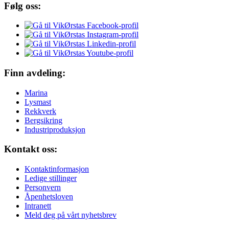
Følg oss:
Finn avdeling:
Marina
Lysmast
Rekkverk
Bergsikring
Industriproduksjon
Kontakt oss:
Kontaktinformasjon
Ledige stillinger
Personvern
Åpenhetsloven
Intranett
Meld deg på vårt nyhetsbrev