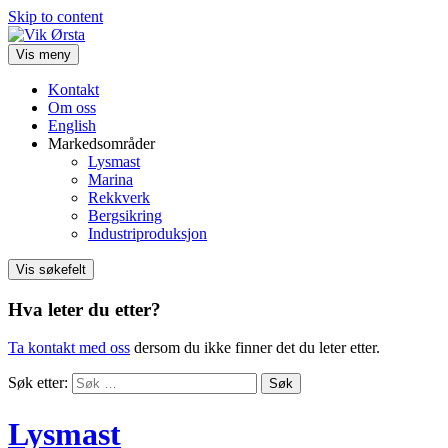
Skip to content
Vis meny
Kontakt
Om oss
English
Markedsområder
Lysmast
Marina
Rekkverk
Bergsikring
Industriproduksjon
Vis søkefelt
Hva leter du etter?
Ta kontakt med oss
dersom du ikke finner det du leter etter.
Søk etter:
Lysmast