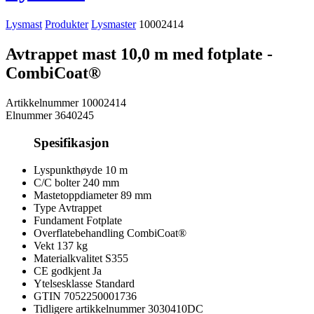
Lysmast
Produkter
Lysmaster
10002414
Avtrappet mast 10,0 m med fotplate -
CombiCoat®
Artikkelnummer
10002414
Elnummer
3640245
Spesifikasjon
Lyspunkthøyde
10 m
C/C bolter
240 mm
Mastetoppdiameter
89 mm
Type
Avtrappet
Fundament
Fotplate
Overflatebehandling
CombiCoat®
Vekt
137 kg
Materialkvalitet
S355
CE godkjent
Ja
Ytelsesklasse
Standard
GTIN
7052250001736
Tidligere artikkelnummer
3030410DC