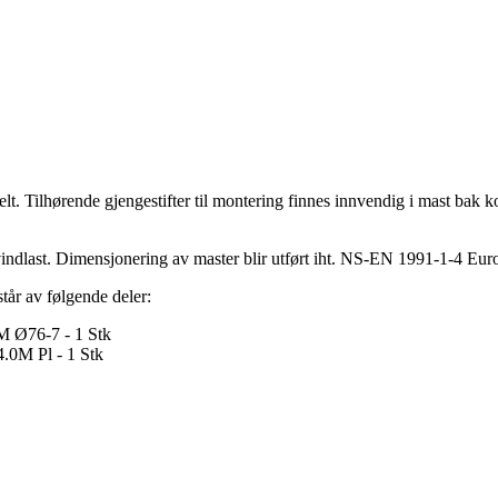
 Tilhørende gjengestifter til montering finnes innvendig i mast bak kobl
or vindlast. Dimensjonering av master blir utført iht. NS-EN 1991-1-4 E
år av følgende deler:
M Ø76-7 - 1 Stk
.0M Pl - 1 Stk