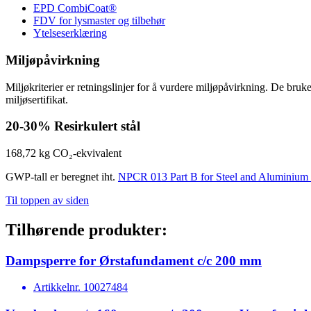
EPD CombiCoat®
FDV for lysmaster og tilbehør
Ytelseserklæring
Miljøpåvirkning
Miljøkriterier er retningslinjer for å vurdere miljøpåvirkning. De bru
miljøsertifikat.
20-30%
Resirkulert stål
168,72 kg
CO₂-ekvivalent
GWP-tall er beregnet iht.
NPCR 013 Part B for Steel and Aluminium 
Til toppen av siden
Tilhørende produkter:
Dampsperre for Ørstafundament c/c 200 mm
Artikkelnr.
10027484