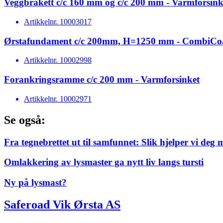
Veggbrakett c/c 160 mm og c/c 200 mm - Varmforsink
Artikkelnr.
10003017
Ørstafundament c/c 200mm, H=1250 mm - CombiCo
Artikkelnr.
10002998
Forankringsramme c/c 200 mm - Varmforsinket
Artikkelnr.
10002971
Se også:
Fra tegnebrettet ut til samfunnet: Slik hjelper vi deg 
Omlakkering av lysmaster ga nytt liv langs tursti
Ny på lysmast?
Saferoad Vik Ørsta AS