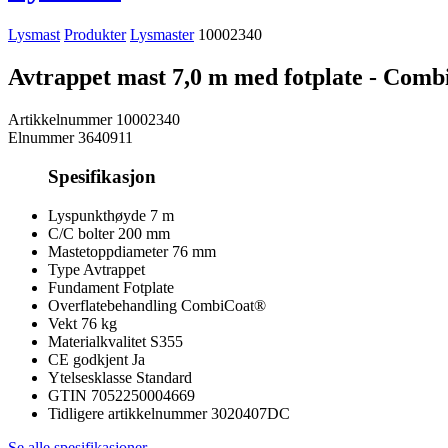
Lysmast
Produkter
Lysmaster
10002340
Avtrappet mast 7,0 m med fotplate - Com
Artikkelnummer
10002340
Elnummer
3640911
Spesifikasjon
Lyspunkthøyde
7 m
C/C bolter
200 mm
Mastetoppdiameter
76 mm
Type
Avtrappet
Fundament
Fotplate
Overflatebehandling
CombiCoat®
Vekt
76 kg
Materialkvalitet
S355
CE godkjent
Ja
Ytelsesklasse
Standard
GTIN
7052250004669
Tidligere artikkelnummer
3020407DC
Se alle spesifikasjoner