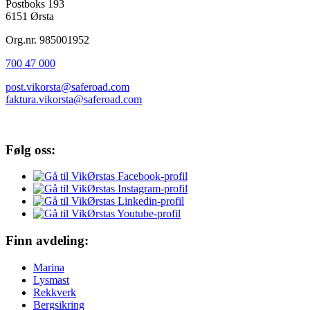
Postboks 193
6151 Ørsta
Org.nr. 985001952
700 47 000
post.vikorsta@saferoad.com
faktura.vikorsta@saferoad.com
Følg oss:
Finn avdeling:
Marina
Lysmast
Rekkverk
Bergsikring