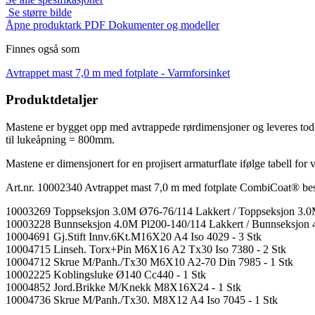
Se større bilde
Åpne produktark PDF
Dokumenter og modeller
Finnes også som
Avtrappet mast 7,0 m med fotplate -
Varmforsinket
Produktdetaljer
Mastene er bygget opp med avtrappede rørdimensjoner og leveres todelt.
til lukeåpning = 800mm.
Mastene er dimensjonert for en projisert armaturflate ifølge tabell f
Art.nr. 10002340 Avtrappet mast 7,0 m med fotplate CombiCoat® best
10003269 Toppseksjon 3.0M Ø76-76/114 Lakkert / Toppseksjon 3.0
10003228 Bunnseksjon 4.0M Pl200-140/114 Lakkert / Bunnseksjon 4
10004691 Gj.Stift Innv.6Kt.M16X20 A4 Iso 4029 - 3 Stk
10004715 Linseh. Torx+Pin M6X16 A2 Tx30 Iso 7380 - 2 Stk
10004712 Skrue M/Panh./Tx30 M6X10 A2-70 Din 7985 - 1 Stk
10002225 Koblingsluke Ø140 Cc440 - 1 Stk
10004852 Jord.Brikke M/Knekk M8X16X24 - 1 Stk
10004736 Skrue M/Panh./Tx30. M8X12 A4 Iso 7045 - 1 Stk