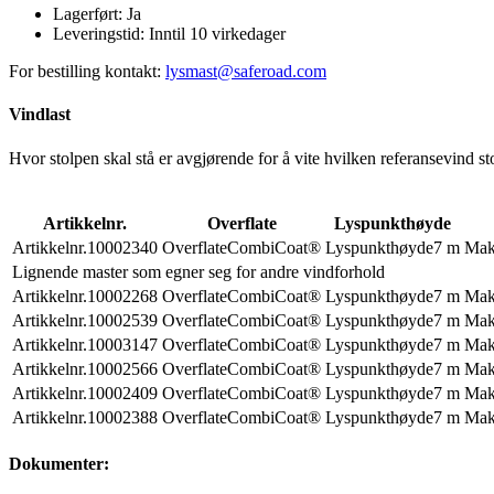
Lagerført:
Ja
Leveringstid:
Inntil 10 virkedager
For bestilling kontakt:
lysmast@saferoad.com
Vindlast
Hvor stolpen skal stå er avgjørende for å vite hvilken referansevind st
Artikkelnr.
Overflate
Lyspunkthøyde
Artikkelnr.
10002340
Overflate
CombiCoat®
Lyspunkthøyde
7 m
Maks
Lignende master som egner seg for andre vindforhold
Artikkelnr.
10002268
Overflate
CombiCoat®
Lyspunkthøyde
7 m
Maks
Artikkelnr.
10002539
Overflate
CombiCoat®
Lyspunkthøyde
7 m
Maks
Artikkelnr.
10003147
Overflate
CombiCoat®
Lyspunkthøyde
7 m
Maks
Artikkelnr.
10002566
Overflate
CombiCoat®
Lyspunkthøyde
7 m
Maks
Artikkelnr.
10002409
Overflate
CombiCoat®
Lyspunkthøyde
7 m
Maks
Artikkelnr.
10002388
Overflate
CombiCoat®
Lyspunkthøyde
7 m
Maks
Dokumenter: