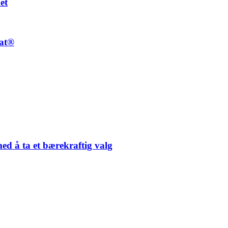
et
at®
med å ta et bærekraftig valg