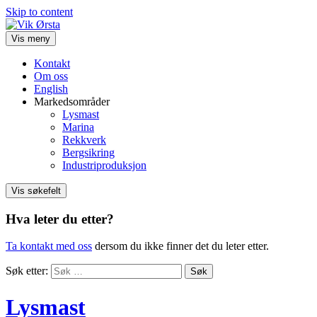
Skip to content
Vis meny
Kontakt
Om oss
English
Markedsområder
Lysmast
Marina
Rekkverk
Bergsikring
Industriproduksjon
Vis søkefelt
Hva leter du etter?
Ta kontakt med oss
dersom du ikke finner det du leter etter.
Søk etter:
Lysmast