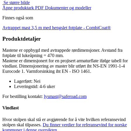
Se større bilde
Åpne produktark PDF
Dokumenter og modeller
Finnes også som
Avtrappet mast 3,5 m med hengslet fotplate -
CombiCoat®
Produktdetaljer
Mastene er oppbygd med avtrappede rørdimensjoner. Avstand fra
fotplate til lukeåpning = 470 mm.
Mastene er dimensjonert for en projisert armaturflate ifølge tabell for
vindlast. Dimensjonering av master blir utført iht NS-EN 1991-1-4
Eurocode 1. Varmforsinking iht EN - ISO 1461.
Lagerført:
Nei
Leveringstid:
4-6 uker
For bestilling kontakt:
lysmast@saferoad.com
Vindlast
Hvor stolpen skal stå er avgjørende for å vite hvilken referansevind
stolpen skal tilpasses.
Du finner verdier for referansevind for norske
kommuner i denne oversikten.