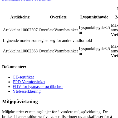
Artikkelnr.
Overflate
Lyspunkthøyde
2
Mak
Lyspunkthøyde
3,5
Artikkelnr.
10002307
Overflate
Varmforsinket
arma
m
Vref
Lignende master som egner seg for andre vindforhold
Mak
Lyspunkthøyde
3,5
Artikkelnr.
10002368
Overflate
Varmforsinket
arma
m
Vref
Dokumenter:
CE-sertifikat
EPD Varmforsinket
FDV for lysmaster og tilbehør
Ytelseserklæring
Miljøpåvirkning
Miljøkriterier er retningslinjer for å vurdere miljøpåvirkning. De
brukes i bærekraftige wef valg, sertifiseringer og anskaffelser for å