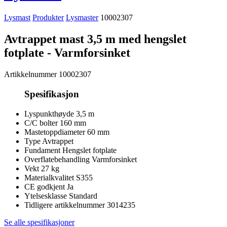
Lysmast
Produkter
Lysmaster
10002307
Avtrappet mast 3,5 m med hengslet
fotplate - Varmforsinket
Artikkelnummer
10002307
Spesifikasjon
Lyspunkthøyde
3,5 m
C/C bolter
160 mm
Mastetoppdiameter
60 mm
Type
Avtrappet
Fundament
Hengslet fotplate
Overflatebehandling
Varmforsinket
Vekt
27 kg
Materialkvalitet
S355
CE godkjent
Ja
Ytelsesklasse
Standard
Tidligere artikkelnummer
3014235
Se alle spesifikasjoner