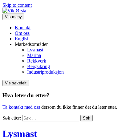
Skip to content
Vis meny
Kontakt
Om oss
English
Markedsområder
Lysmast
Marina
Rekkverk
Bergsikring
Industriproduksjon
Vis søkefelt
Hva leter du etter?
Ta kontakt med oss
dersom du ikke finner det du leter etter.
Søk etter:
Lysmast