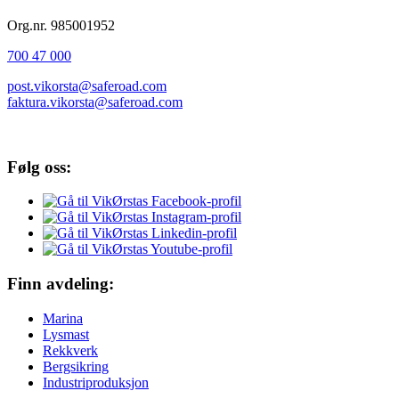
Org.nr. 985001952
700 47 000
post.vikorsta@saferoad.com
faktura.vikorsta@saferoad.com
Følg oss:
Finn avdeling:
Marina
Lysmast
Rekkverk
Bergsikring
Industriproduksjon