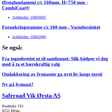
Ørstafundament c/c 160mm, H=750 mm -
CombiCoat®
Artikkelnr.
10003005
Forankringsramme c/c 160 mm - Varmforsinket
Artikkelnr.
10002969
Se også:
Fra tegnebrettet ut til samfunnet: Slik hjelper vi deg
med å ta et bærekraftig valg
Omlakkering av lysmaster ga nytt liv langs tursti
Ny på lysmast?
Saferoad Vik Ørsta AS
Postboks 193
6151 Ørsta