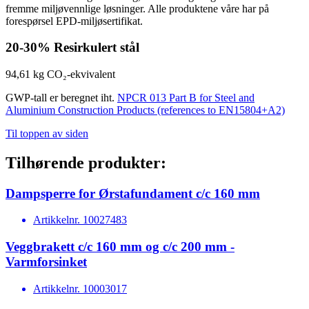
fremme miljøvennlige løsninger. Alle produktene våre har på
forespørsel EPD-miljøsertifikat.
20-30%
Resirkulert stål
94,61 kg
CO₂-ekvivalent
GWP-tall er beregnet iht.
NPCR 013 Part B for Steel and
Aluminium Construction Products (references to EN15804+A2)
Til toppen av siden
Tilhørende produkter:
Dampsperre for Ørstafundament c/c 160 mm
Artikkelnr.
10027483
Veggbrakett c/c 160 mm og c/c 200 mm -
Varmforsinket
Artikkelnr.
10003017