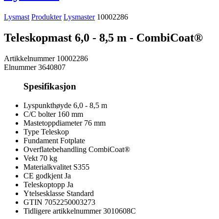
Lysmast
Produkter
Lysmaster
10002286
Teleskopmast 6,0 - 8,5 m - CombiCoat®
Artikkelnummer
10002286
Elnummer
3640807
Spesifikasjon
Lyspunkthøyde
6,0 - 8,5 m
C/C bolter
160 mm
Mastetoppdiameter
76 mm
Type
Teleskop
Fundament
Fotplate
Overflatebehandling
CombiCoat®
Vekt
70 kg
Materialkvalitet
S355
CE godkjent
Ja
Teleskoptopp
Ja
Ytelsesklasse
Standard
GTIN
7052250003273
Tidligere artikkelnummer
3010608C