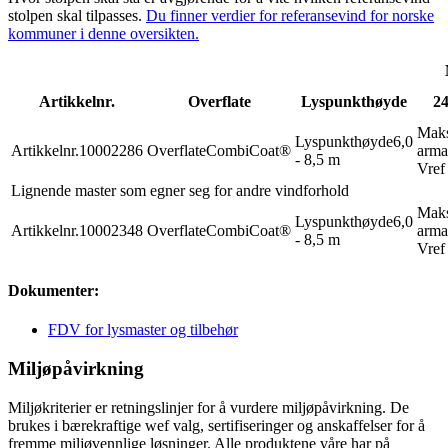
stolpen skal tilpasses.
Du finner verdier for referansevind for norske
kommuner i denne oversikten.
Artikkelnr.
Overflate
Lyspunkthøyde
24
Mak
Lyspunkthøyde
6,0
Artikkelnr.
10002286
Overflate
CombiCoat®
arma
- 8,5 m
Vref
Lignende master som egner seg for andre vindforhold
Mak
Lyspunkthøyde
6,0
Artikkelnr.
10002348
Overflate
CombiCoat®
arma
- 8,5 m
Vref
Dokumenter:
FDV for lysmaster og tilbehør
Miljøpåvirkning
Miljøkriterier er retningslinjer for å vurdere miljøpåvirkning. De
brukes i bærekraftige wef valg, sertifiseringer og anskaffelser for å
fremme miljøvennlige løsninger. Alle produktene våre har på