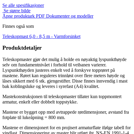
Se alle spesifikasjoner
Se større bilde
Åpne produktark PDF
Dokumenter og modeller
Finnes også som
Teleskopmast 6,0 - 8,5 m -
Varmforsinket
Produktdetaljer
Teleskopmaster gjør det mulig å holde en nøyaktig lyspunkthøyde
selv om fundamentnivået i forhold til veibanen varierer.
Lyspunkthøyden justeres enkelt ved å forskyve topprøret på
mastene. Røret kan reguleres trinnløst over flere meters høyde og
låses sikkert med 6 stk. gjengestifter. Disse finnes innvendig i mast
bak koblingsluke og leveres i syrefast (A4) kvalitet.
Mastekonstruksjonen til teleskopmaster tillater kun toppmontert
armatur, enkelt eller dobbelt toppstykke.
Mastene er bygget opp med avtrappede rørdimensjoner, avstand fra
fotplate til lukeåpning = 800 mm.
Mastene er dimensjonert for en projisert armaturflate ifølge tabell for
vindlast. Dimensjonering av master blir utført iht. NS-EN 1991-1-4