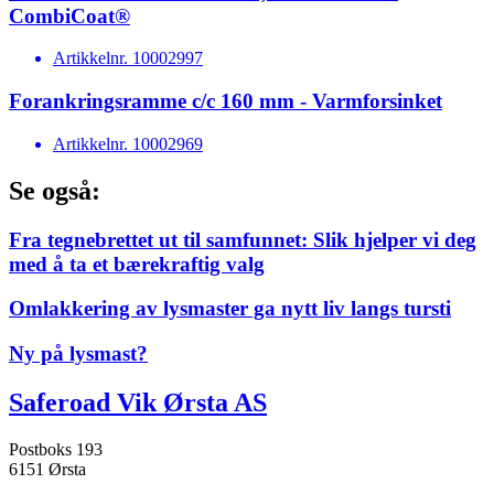
CombiCoat®
Artikkelnr.
10002997
Forankringsramme c/c 160 mm - Varmforsinket
Artikkelnr.
10002969
Se også:
Fra tegnebrettet ut til samfunnet: Slik hjelper vi deg
med å ta et bærekraftig valg
Omlakkering av lysmaster ga nytt liv langs tursti
Ny på lysmast?
Saferoad Vik Ørsta AS
Postboks 193
6151 Ørsta