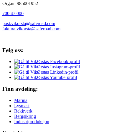
Org.nr. 985001952
700 47 000
post.vikorsta@saferoad.com
faktura.vikorsta@saferoad.com
Følg oss:
Finn avdeling:
Marina
Lysmast
Rekkverk
Bergsikring
Industriproduksjon