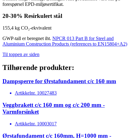
forespørsel EPD-miljøsertifikat.
20-30%
Resirkulert stål
155,4 kg
CO₂-ekvivalent
GWP-tall er beregnet iht.
NPCR 013 Part B for Steel and
Aluminium Construction Products (references to EN15804+A2)
Til toppen av siden
Tilhørende produkter:
Dampsperre for Ørstafundament c/c 160 mm
Artikkelnr.
10027483
Veggbrakett c/c 160 mm og c/c 200 mm -
Varmforsinket
Artikkelnr.
10003017
Ørstafundament c/c 160mm, H=1000 mm -