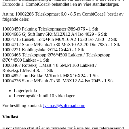
Eurocode 1. CombiCoat®-behandlet i en av våre standardfarger.
Art.nr. 10002286 Teleskopmast 6,0 - 8,5 m CombiCoat® består av
følgende deler:
10003459 Pakning Teleskopmaster Ø89-Ø76 - 1 Stk
10004686 Gj.Stift Innv.6Kt.M12X12 A4 Iso 4029 - 6 Stk
10004715 Linseh. Torx+Pin M6X16 A2 Tx30 Iso 7380 - 2 Stk
10004712 Skrue M/Panh./Tx30 M6X10 A2-70 Din 7985 - 1 Stk
10002221 Koblingsluke Ø114 Cc440 - 1 Stk
10003465 Teleskoptopp Ø76*4500 Lakkert / Teleskoptopp
Ø76*4500 Lakker - 1 Stk
10003467 Rotseksj.T.Mast 4-8.5M,Pl 160 Lakkert /
Rotseksj.T.Mast 4-8. - 1 Stk
10004852 Jord.Brikke M/Knekk M8X16X24 - 1 Stk
10004736 Skrue M/Panh./Tx30. M8X12 A4 Iso 7045 - 1 Stk
Lagerført:
Ja
Leveringstid:
Inntil 10 virkedager
For bestilling kontakt:
lysmast@saferoad.com
Vindlast
Hvor stolpen skal stå er avgjørende for å vite hvilken referansevind