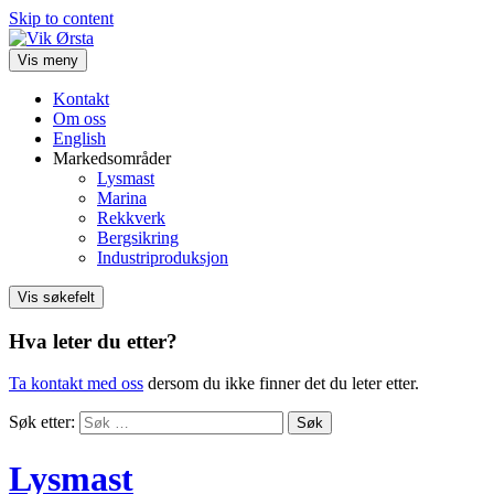
Skip to content
Vis meny
Kontakt
Om oss
English
Markedsområder
Lysmast
Marina
Rekkverk
Bergsikring
Industriproduksjon
Vis søkefelt
Hva leter du etter?
Ta kontakt med oss
dersom du ikke finner det du leter etter.
Søk etter:
Lysmast