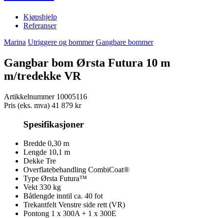
Kjøpshjelp
Referanser
Marina
Utriggere og bommer
Gangbare bommer
Gangbar bom Ørsta Futura 10 m
m/tredekke VR
Artikkelnummer
10005116
Pris (eks. mva)
41 879 kr
Spesifikasjoner
Bredde
0,30 m
Lengde
10,1 m
Dekke
Tre
Overflatebehandling
CombiCoat®
Type
Ørsta Futura™
Vekt
330 kg
Båtlengde inntil ca.
40 fot
Trekantfelt
Venstre side rett (VR)
Pontong
1 x 300A + 1 x 300E