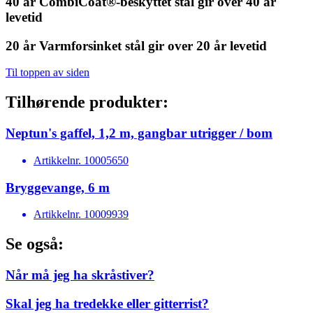
40 år
CombiCoat®-beskyttet stål gir over 40 år
levetid
20 år
Varmforsinket stål gir over 20 år levetid
Til toppen av siden
Tilhørende produkter:
Neptun's gaffel, 1,2 m, gangbar utrigger / bom
Artikkelnr.
10005650
Bryggevange, 6 m
Artikkelnr.
10009939
Se også:
Når må jeg ha skråstiver?
Skal jeg ha tredekke eller gitterrist?