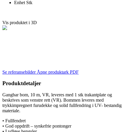
Enhet
Stk
Vis produktet i 3D
Se referansebilder
Åpne produktark PDF
Produktdetaljer
Gangbar bom, 10 m, VR, leveres med 1 stk trakantplate og
beskrives som venstre rett (VR). Bommen leveres med
trykkimpregnert furudekke og solid fullfendring i UV- bestandig
materiale.
• Fullfendret
• God oppdrift – synkefrie pontonger
• Lydløse hengsler