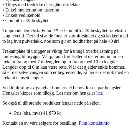
• Tilbys med tredekke eller gitterristdekke
• Enkel montering og justering
• Enkelt vedlikehold
• CombiCoat®-beskyttet
Toppmodellen Ørsta Futura™ er CombiCoat®-beskyttet for ekstra
lang levetid. Det vil si at de først er varmforsinket og så lakkert med
to lag hvit pulverlakk, noe som gir en holdbarhet på hele 40 år!
Trekantplate til utrigger er viktig for å unngå overbelastning på
innfesting til brygge. Vår garanti forutsetter at det er minimum en
trekant fra og med 7 m lengder, og to fra og med 10 m lengder.
Lengder opp til 6 m kan være rette. Når det gjelder enkle bommer,
så er det selve vangen som er begrensende, så her er det nok med en
trekant uansett lengde.
Ved innfesting av gangbar bom er det behov for ett par hengsler.
Hengsler kjøpes som tillegg. Les mer om hengsler
her
.
Se også til tilhørende produkter lenger nede på siden.
Pris (eks. mva)
41 879 kr
Kontakt en av våre selgere for bestilling:
Finn kontaktinfo