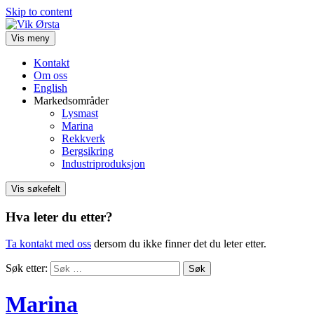
Skip to content
Vis meny
Kontakt
Om oss
English
Markedsområder
Lysmast
Marina
Rekkverk
Bergsikring
Industriproduksjon
Vis søkefelt
Hva leter du etter?
Ta kontakt med oss
dersom du ikke finner det du leter etter.
Søk etter:
Marina