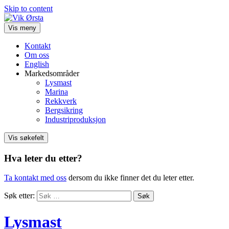
Skip to content
Vis meny
Kontakt
Om oss
English
Markedsområder
Lysmast
Marina
Rekkverk
Bergsikring
Industriproduksjon
Vis søkefelt
Hva leter du etter?
Ta kontakt med oss
dersom du ikke finner det du leter etter.
Søk etter:
Lysmast