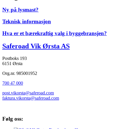
Ny på lysmast?
Teknisk informasjon
Hva er et bærekraftig valg i byggebransjen?
Saferoad Vik Ørsta AS
Postboks 193
6151 Ørsta
Org.nr. 985001952
700 47 000
post.vikorsta@saferoad.com
faktura.vikorsta@saferoad.com
Følg oss: