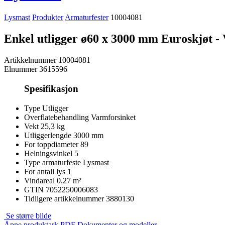
Lysmast
Produkter
Armaturfester
10004081
Enkel utligger ø60 x 3000 mm Euroskjøt -
Artikkelnummer
10004081
Elnummer
3615596
Spesifikasjon
Type
Utligger
Overflatebehandling
Varmforsinket
Vekt
25,3 kg
Utliggerlengde
3000 mm
For toppdiameter
89
Helningsvinkel
5
Type armaturfeste
Lysmast
For antall lys
1
Vindareal
0.27 m²
GTIN
7052250006083
Tidligere artikkelnummer
3880130
Se større bilde
Åpne produktark PDF
Dokumenter og modeller