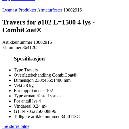
Lysmast
Produkter
Armaturfester
10002916
Travers for ø102 L=1500 4 lys -
CombiCoat®
Artikkelnummer
10002916
Elnummer
3641265
Spesifikasjon
Type
Travers
Overflatebehandling
CombiCoat®
Dimensjon
230x455x1480 mm
Vekt
28 kg
For toppdiameter
102
Type armaturfeste
Lysmast
For antall lys
4
Vindareal
0.24 m²
GTIN
7052250008896
Tidligere artikkelnummer
3450118C
Se større bilde