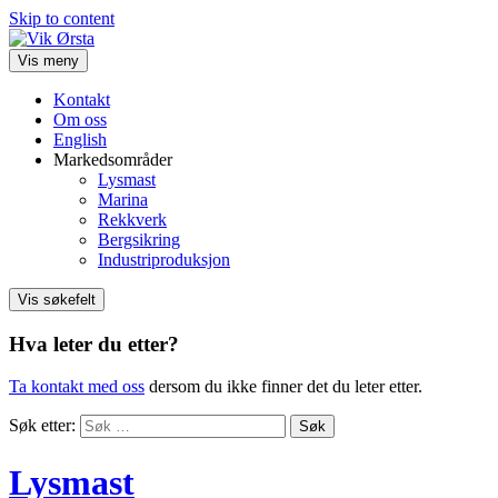
Skip to content
Vis meny
Kontakt
Om oss
English
Markedsområder
Lysmast
Marina
Rekkverk
Bergsikring
Industriproduksjon
Vis søkefelt
Hva leter du etter?
Ta kontakt med oss
dersom du ikke finner det du leter etter.
Søk etter:
Lysmast