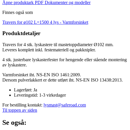
Åpne produktark PDF
Dokumenter og modeller
Finnes også som
Travers for ø102 L=1500 4 lys -
Varmforsinket
Produktdetaljer
Travers for 4 stk. lyskastere til mastetoppdiameter Ø102 mm.
Leveres komplett inkl. festemateriell og pakknipler.
4 stk. justerbare lyskasterfester for hengende eller stående montering
av lyskastere.
Varmforsinket iht. NS-EN ISO 1461:2009.
Dersom pulverlakkert er dette utført iht. NS-EN ISO 13438:2013.
Lagerført:
Ja
Leveringstid:
1-3 virkedager
For bestilling kontakt:
lysmast@saferoad.com
Til toppen av siden
Se også: