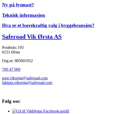
Ny på lysmast?
Teknisk informasjon
Hva er et bærekraftig valg i byggebransjen?
Saferoad Vik Ørsta AS
Postboks 193
6151 Ørsta
Org.nr. 985001952
700 47 000
post.vikorsta@saferoad.com
faktura.vikorsta@saferoad.com
Følg oss: