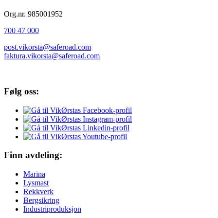
Org.nr. 985001952
700 47 000
post.vikorsta@saferoad.com
faktura.vikorsta@saferoad.com
Følg oss:
Finn avdeling:
Marina
Lysmast
Rekkverk
Bergsikring
Industriproduksjon