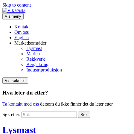
Skip to content
Vis meny
Kontakt
Om oss
English
Markedsområder
Lysmast
Marina
Rekkverk
Bergsikring
Industriproduksjon
Vis søkefelt
Hva leter du etter?
Ta kontakt med oss
dersom du ikke finner det du leter etter.
Søk etter:
Lysmast