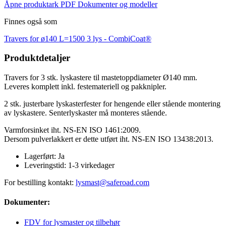
Åpne produktark PDF
Dokumenter og modeller
Finnes også som
Travers for ø140 L=1500 3 lys -
CombiCoat®
Produktdetaljer
Travers for 3 stk. lyskastere til mastetoppdiameter Ø140 mm.
Leveres komplett inkl. festemateriell og pakknipler.
2 stk. justerbare lyskasterfester for hengende eller stående montering
av lyskastere. Senterlyskaster må monteres stående.
Varmforsinket iht. NS-EN ISO 1461:2009.
Dersom pulverlakkert er dette utført iht. NS-EN ISO 13438:2013.
Lagerført:
Ja
Leveringstid:
1-3 virkedager
For bestilling kontakt:
lysmast@saferoad.com
Dokumenter:
FDV for lysmaster og tilbehør