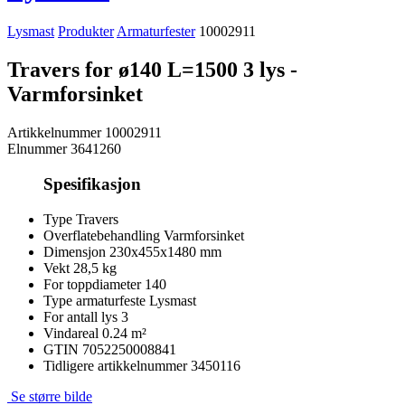
Lysmast
Produkter
Armaturfester
10002911
Travers for ø140 L=1500 3 lys -
Varmforsinket
Artikkelnummer
10002911
Elnummer
3641260
Spesifikasjon
Type
Travers
Overflatebehandling
Varmforsinket
Dimensjon
230x455x1480 mm
Vekt
28,5 kg
For toppdiameter
140
Type armaturfeste
Lysmast
For antall lys
3
Vindareal
0.24 m²
GTIN
7052250008841
Tidligere artikkelnummer
3450116
Se større bilde