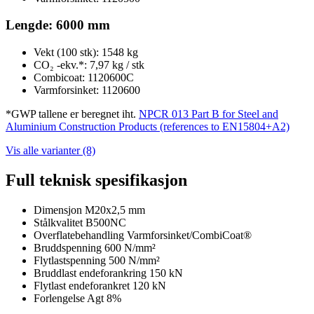
Lengde: 6000 mm
Vekt (100 stk): 1548 kg
CO₂ -ekv.*: 7,97 kg / stk
Combicoat: 1120600C
Varmforsinket: 1120600
*GWP tallene er beregnet iht.
NPCR 013 Part B for Steel and
Aluminium Construction Products (references to EN15804+A2)
Vis alle varianter (8)
Full teknisk spesifikasjon
Dimensjon
M20x2,5 mm
Stålkvalitet
B500NC
Overflatebehandling
Varmforsinket/CombiCoat®
Bruddspenning
600 N/mm²
Flytlastspenning
500 N/mm²
Bruddlast endeforankring
150 kN
Flytlast endeforankret
120 kN
Forlengelse Agt
8%