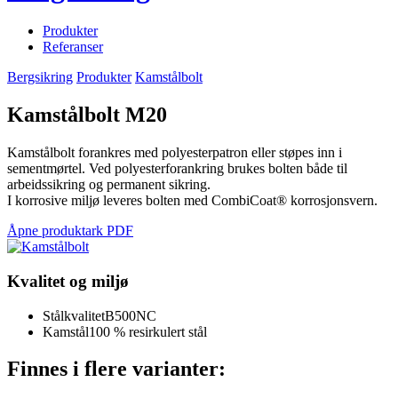
Produkter
Referanser
Bergsikring
Produkter
Kamstålbolt
Kamstålbolt M20
Kamstålbolt forankres med polyesterpatron eller støpes inn i
sementmørtel. Ved polyesterforankring brukes bolten både til
arbeidssikring og permanent sikring.
I korrosive miljø leveres bolten med CombiCoat® korrosjonsvern.
Åpne produktark PDF
Kvalitet og miljø
Stålkvalitet
B500NC
Kamstål
100 % resirkulert stål
Finnes i flere varianter: