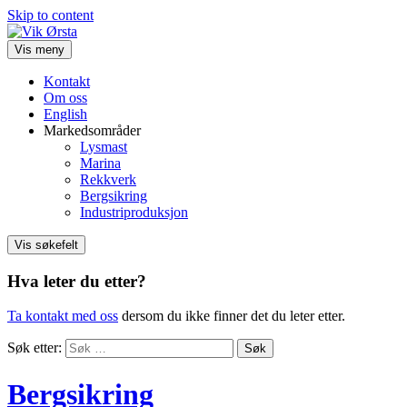
Skip to content
Vis meny
Kontakt
Om oss
English
Markedsområder
Lysmast
Marina
Rekkverk
Bergsikring
Industriproduksjon
Vis søkefelt
Hva leter du etter?
Ta kontakt med oss
dersom du ikke finner det du leter etter.
Søk etter:
Bergsikring