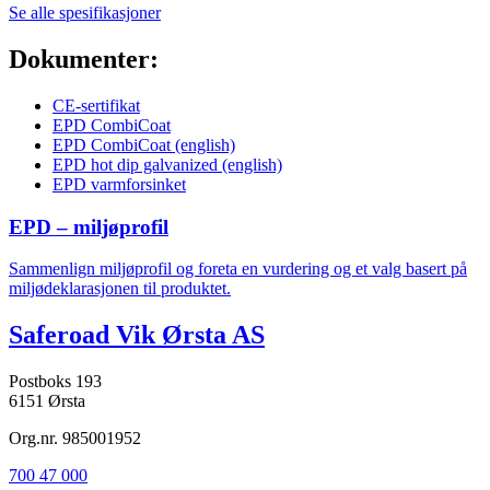
Se alle spesifikasjoner
Dokumenter:
CE-sertifikat
EPD CombiCoat
EPD CombiCoat (english)
EPD hot dip galvanized (english)
EPD varmforsinket
EPD – miljøprofil
Sammenlign miljøprofil og foreta en vurdering og et valg basert på
miljødeklarasjonen til produktet.
Saferoad Vik Ørsta AS
Postboks 193
6151 Ørsta
Org.nr. 985001952
700 47 000