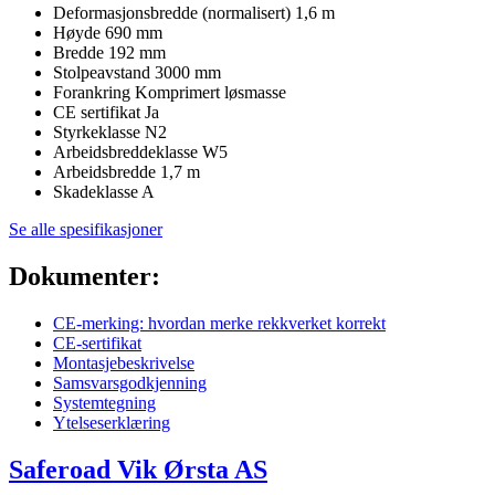
Deformasjonsbredde (normalisert)
1,6 m
Høyde
690 mm
Bredde
192 mm
Stolpeavstand
3000 mm
Forankring
Komprimert løsmasse
CE sertifikat
Ja
Styrkeklasse
N2
Arbeidsbreddeklasse
W5
Arbeidsbredde
1,7 m
Skadeklasse
A
Se alle spesifikasjoner
Dokumenter:
CE-merking: hvordan merke rekkverket korrekt
CE-sertifikat
Montasjebeskrivelse
Samsvarsgodkjenning
Systemtegning
Ytelseserklæring
Saferoad Vik Ørsta AS