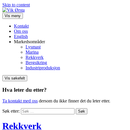
Skip to content
Vis meny
Kontakt
Om oss
English
Markedsområder
Lysmast
Marina
Rekkverk
Bergsikring
Industriproduksjon
Vis søkefelt
Hva leter du etter?
Ta kontakt med oss
dersom du ikke finner det du leter etter.
Søk etter:
Rekkverk