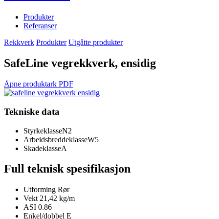
Produkter
Referanser
Rekkverk
Produkter
Utgåtte produkter
SafeLine vegrekkverk, ensidig
Åpne produktark PDF
Tekniske data
Styrkeklasse
N2
Arbeidsbreddeklasse
W5
Skadeklasse
A
Full teknisk spesifikasjon
Utforming
Rør
Vekt
21,42 kg/m
ASI
0.86
Enkel/dobbel
E