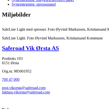
Systemtegning: sprossepanel
Miljøbilder
SafeLine Light med sprosser. Foto Øyvind Markussen, Kristiansan
SafeLine Light. Foto Øyvind Markussen, Kristiansand Kommune
Saferoad Vik Ørsta AS
Postboks 193
6151 Ørsta
Org.nr. 985001952
700 47 000
post.vikorsta@saferoad.com
faktura.vikorsta@saferoad.com