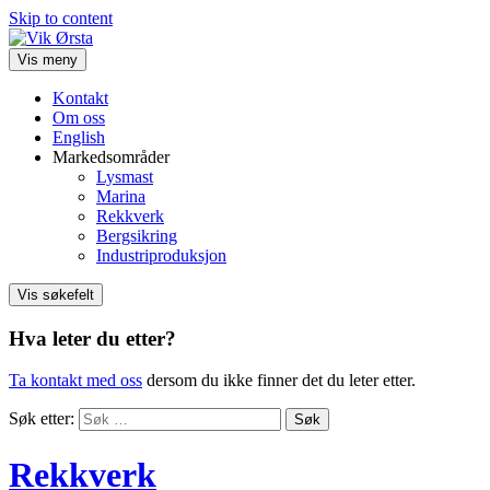
Skip to content
Vis meny
Kontakt
Om oss
English
Markedsområder
Lysmast
Marina
Rekkverk
Bergsikring
Industriproduksjon
Vis søkefelt
Hva leter du etter?
Ta kontakt med oss
dersom du ikke finner det du leter etter.
Søk etter:
Rekkverk