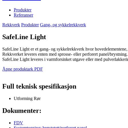
Produkter
Referanser
Rekkverk
Produkter
Gang- og sykkelrekkverk
SafeLine Light
SafeLine Light er et gang- og sykkelrekkverk hvor hovedelementene, s
Rekkverket leveres enten med sprosse- eller perforert panel/brystning
SafeLine Light leveres i varmforsinket utgave eller med pulverlakkerin
Åpne produktark PDF
Full teknisk spesifikasjon
Utforming
Rør
Dokumenter:
FDV
Systemtegning: brøytetett/perforert panel