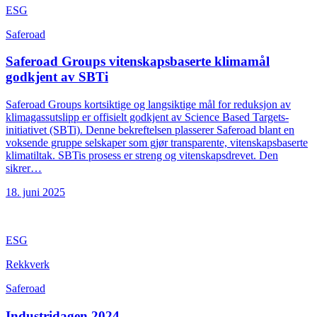
ESG
Saferoad
Saferoad Groups vitenskapsbaserte klimamål
godkjent av SBTi
Saferoad Groups kortsiktige og langsiktige mål for reduksjon av
klimagassutslipp er offisielt godkjent av Science Based Targets-
initiativet (SBTi). Denne bekreftelsen plasserer Saferoad blant en
voksende gruppe selskaper som gjør transparente, vitenskapsbaserte
klimatiltak. SBTis prosess er streng og vitenskapsdrevet. Den
sikrer…
18. juni 2025
ESG
Rekkverk
Saferoad
Industridagen 2024