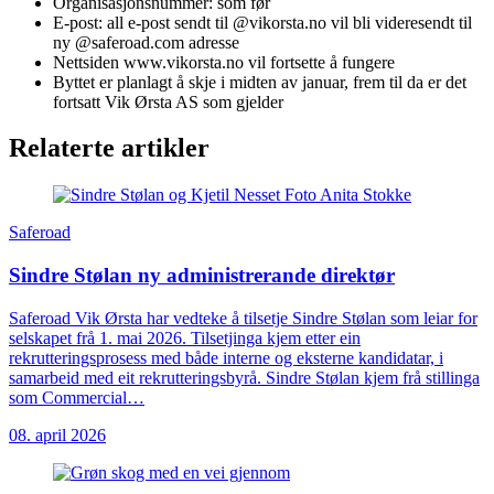
Organisasjonsnummer: som før
E-post: all e-post sendt til @vikorsta.no vil bli videresendt til
ny @saferoad.com adresse
Nettsiden www.vikorsta.no vil fortsette å fungere
Byttet er planlagt å skje i midten av januar, frem til da er det
fortsatt Vik Ørsta AS som gjelder
Relaterte artikler
Saferoad
Sindre Stølan ny administrerande direktør
Saferoad Vik Ørsta har vedteke å tilsetje Sindre Stølan som leiar for
selskapet frå 1. mai 2026. Tilsetjinga kjem etter ein
rekrutteringsprosess med både interne og eksterne kandidatar, i
samarbeid med eit rekrutteringsbyrå. Sindre Stølan kjem frå stillinga
som Commercial…
08. april 2026