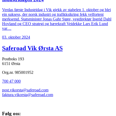
Verdas første Industridag i Vik gjekk av stabelen 1. oktober og blei
ein suksess, der norsk industri og trafikksikring fekk velfortent
merksemd. Statsminister Jonas Gahr Støre, vegdirektør Ingrid Dahl
Hovland og CEO strategi og bærekraft Veidekke Lars Erik Lund
var…
03. oktober 2024
Saferoad Vik Ørsta AS
Postboks 193
6151 Ørsta
Org.nr. 985001952
700 47 000
post.vikorsta@saferoad.com
faktura.vikorsta@saferoad.com
Følg oss: