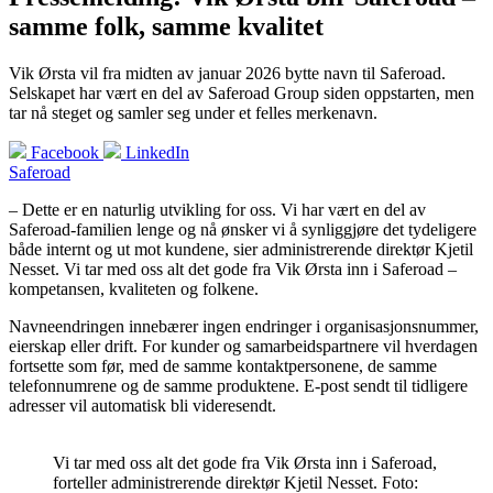
samme folk, samme kvalitet
Vik Ørsta vil fra midten av januar 2026 bytte navn til Saferoad.
Selskapet har vært en del av Saferoad Group siden oppstarten, men
tar nå steget og samler seg under et felles merkenavn.
Facebook
LinkedIn
Saferoad
– Dette er en naturlig utvikling for oss. Vi har vært en del av
Saferoad-familien lenge og nå ønsker vi å synliggjøre det tydeligere
både internt og ut mot kundene, sier administrerende direktør Kjetil
Nesset. Vi tar med oss alt det gode fra Vik Ørsta inn i Saferoad –
kompetansen, kvaliteten og folkene.
Navneendringen innebærer ingen endringer i organisasjonsnummer,
eierskap eller drift. For kunder og samarbeidspartnere vil hverdagen
fortsette som før, med de samme kontaktpersonene, de samme
telefonnumrene og de samme produktene. E-post sendt til tidligere
adresser vil automatisk bli videresendt.
Vi tar med oss alt det gode fra Vik Ørsta inn i Saferoad,
forteller administrerende direktør Kjetil Nesset. Foto: