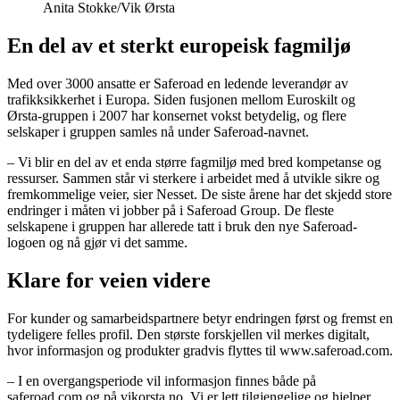
Anita Stokke/Vik Ørsta
En del av et sterkt europeisk fagmiljø
Med over 3000 ansatte er Saferoad en ledende leverandør av
trafikksikkerhet i Europa. Siden fusjonen mellom Euroskilt og
Ørsta-gruppen i 2007 har konsernet vokst betydelig, og flere
selskaper i gruppen samles nå under Saferoad-navnet.
– Vi blir en del av et enda større fagmiljø med bred kompetanse og
ressurser. Sammen står vi sterkere i arbeidet med å utvikle sikre og
fremkommelige veier, sier Nesset. De siste årene har det skjedd store
endringer i måten vi jobber på i Saferoad Group. De fleste
selskapene i gruppen har allerede tatt i bruk den nye Saferoad-
logoen og nå gjør vi det samme.
Klare for veien videre
For kunder og samarbeidspartnere betyr endringen først og fremst en
tydeligere felles profil. Den største forskjellen vil merkes digitalt,
hvor informasjon og produkter gradvis flyttes til www.saferoad.com.
– I en overgangsperiode vil informasjon finnes både på
saferoad.com og på vikorsta.no. Vi er lett tilgjengelige og hjelper