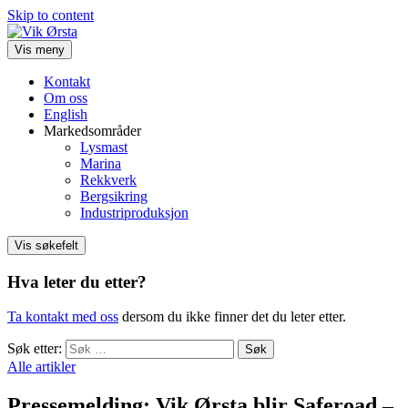
Skip to content
Vis meny
Kontakt
Om oss
English
Markedsområder
Lysmast
Marina
Rekkverk
Bergsikring
Industriproduksjon
Vis søkefelt
Hva leter du etter?
Ta kontakt med oss
dersom du ikke finner det du leter etter.
Søk etter:
Alle artikler
Pressemelding: Vik Ørsta blir Saferoad –