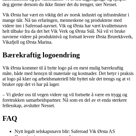
deg gjerne dersom du ikke finner det du trenger, sier Nesset.
Vik Ørsta har vært en viktig del av norsk industri og infrastruktur i
mange tiår. Nå tas erfaringen, menneskene og produktene med
videre inn i Saferoad-navnet. Vik og Ørsta har vært kvalitetsnavn
helt tilbake fra da det het Vik Verk og Ørsta Stål. Nå vil vi bruke
navnene videre på produktnivå og fortsatt levere Ørsta Brurekkverk,
Vikafjell og Ørsta Marina.
Bærekraftig logoendring
Vik Ørsta kommer til å bytte logo på en mest mulig bærekraftig
måte, både med hensyn til materiale og kostnader. Det betyr i praksis
at logo på klær og arbeidsmateriell blir byttet når det trengs og at vi
bruker opp det vi har på lager.
– Vi gleder oss til vegen videre og vil fortsette å være en trygg og
foretrukken samarbeidspartner. Nå som en del av et enda sterkere
fellesskap, avslutter Nesset.
FAQ
Nytt legalt selskapsnavn blir: Saferoad Vik Ørsta AS