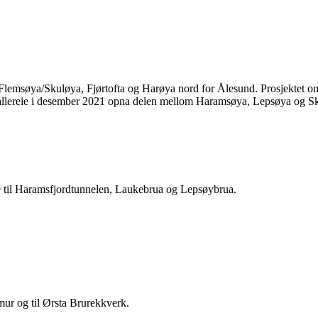
msøya/Skuløya, Fjørtofta og Harøya nord for Ålesund. Prosjektet omfat
 allereie i desember 2021 opna delen mellom Haramsøya, Lepsøya og Skje
 til Haramsfjordtunnelen, Laukebrua og Lepsøybrua.
 mur og til Ørsta Brurekkverk.