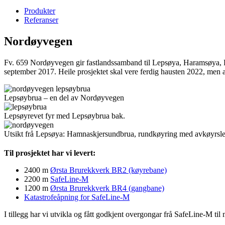
Produkter
Referanser
Nordøyvegen
Fv. 659 Nordøyvegen gir fastlandssamband til Lepsøya, Haramsøya, Fle
september 2017. Heile prosjektet skal vere ferdig hausten 2022, men
Lepsøybrua – en del av Nordøyvegen
Lepsøyrevet fyr med Lepsøybrua bak.
Utsikt frå Lepsøya: Hamnaskjersundbrua, rundkøyring med avkøyrsle
Til prosjektet har vi levert:
2400 m
Ørsta Brurekkverk BR2 (køyrebane)
2200 m
SafeLine-M
1200 m
Ørsta Brurekkverk BR4 (gangbane)
Katastrofeåpning for SafeLine-M
I tillegg har vi utvikla og fått godkjent overgongar frå SafeLine-M til