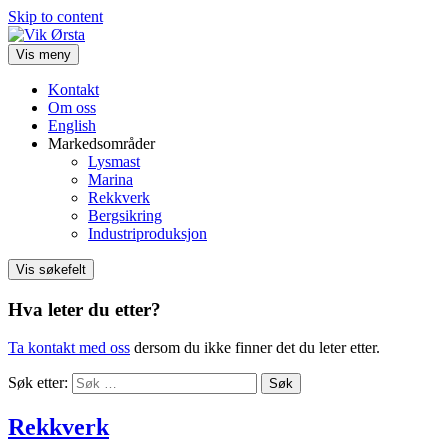
Skip to content
Vis meny
Kontakt
Om oss
English
Markedsområder
Lysmast
Marina
Rekkverk
Bergsikring
Industriproduksjon
Vis søkefelt
Hva leter du etter?
Ta kontakt med oss
dersom du ikke finner det du leter etter.
Søk etter:
Rekkverk