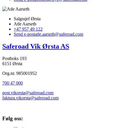
Salgssjef Ørsta
Atle Aarseth
+47 957 49 122
Send e-post
atle.aarseth@saferoad.com
Saferoad Vik Ørsta AS
Postboks 193
6151 Ørsta
Org.nr. 985001952
700 47 000
post.vikorsta@saferoad.com
faktura.vikorsta@saferoad.com
Følg oss: