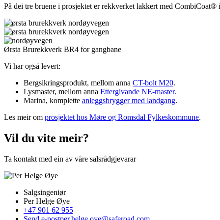
På dei tre bruene i prosjektet er rekkverket lakkert med CombiCoat® 
Ørsta Brurekkverk BR4 for gangbane
Vi har også levert:
Bergsikringsprodukt, mellom anna
CT-bolt M20
.
Lysmaster, mellom anna
Ettergivande NE-master.
Marina, komplette
anleggsbrygger med landgang
.
Les meir om
prosjektet hos Møre og Romsdal Fylkeskommune
.
Vil du vite meir?
Ta kontakt med ein av våre salsrådgjevarar
Salgsingeniør
Per Helge Øye
+47 901 62 955
Send e-post
per.helge.oye@saferoad.com