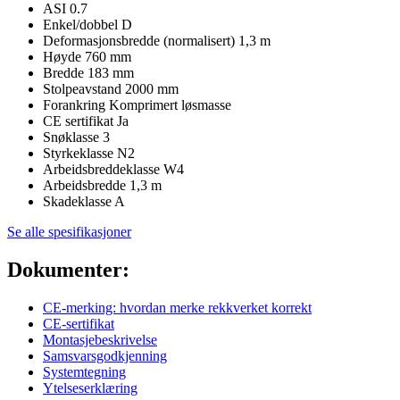
ASI
0.7
Enkel/dobbel
D
Deformasjonsbredde (normalisert)
1,3 m
Høyde
760 mm
Bredde
183 mm
Stolpeavstand
2000 mm
Forankring
Komprimert løsmasse
CE sertifikat
Ja
Snøklasse
3
Styrkeklasse
N2
Arbeidsbreddeklasse
W4
Arbeidsbredde
1,3 m
Skadeklasse
A
Se alle spesifikasjoner
Dokumenter:
CE-merking: hvordan merke rekkverket korrekt
CE-sertifikat
Montasjebeskrivelse
Samsvarsgodkjenning
Systemtegning
Ytelseserklæring