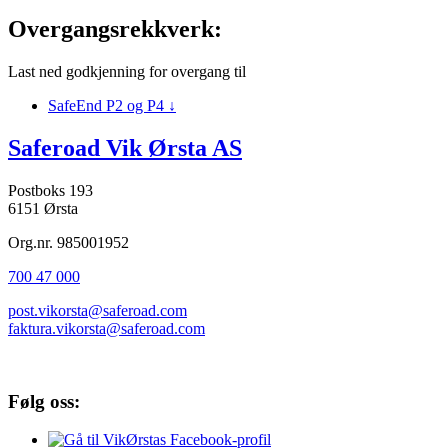
Overgangsrekkverk:
Last ned godkjenning for overgang til
SafeEnd P2 og P4
↓
Saferoad Vik Ørsta AS
Postboks 193
6151 Ørsta
Org.nr. 985001952
700 47 000
post.vikorsta@saferoad.com
faktura.vikorsta@saferoad.com
Følg oss: