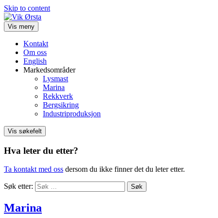
Skip to content
Vis meny
Kontakt
Om oss
English
Markedsområder
Lysmast
Marina
Rekkverk
Bergsikring
Industriproduksjon
Vis søkefelt
Hva leter du etter?
Ta kontakt med oss
dersom du ikke finner det du leter etter.
Søk etter:
Marina