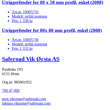
Utriggerfender for 80 x 50 mm profil, enkel (2008)
Art.nr.
10005735
Modell:
m/blå pontong
Pris:
1 338 kr
Utriggerfender for 80x 80 mm profil, enkel (2008)
Art.nr.
10005736
Modell:
m/blå pontong
Pris:
1 332 kr
Saferoad Vik Ørsta AS
Postboks 193
6151 Ørsta
Org.nr. 985001952
700 47 000
post.vikorsta@saferoad.com
faktura.vikorsta@saferoad.com