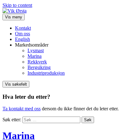
Skip to content
Vis meny
Kontakt
Om oss
English
Markedsområder
Lysmast
Marina
Rekkverk
Bergsikring
Industriproduksjon
Vis søkefelt
Hva leter du etter?
Ta kontakt med oss
dersom du ikke finner det du leter etter.
Søk etter:
Marina