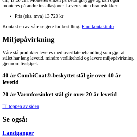
cm, D:20 cm. Monteres enkelt på betongbrygge og kan også
monteres på andre installasjoner. Leveres uten brannslukker.
Pris (eks. mva)
13 720 kr
Kontakt en av våre selgere for bestilling:
Finn kontaktinfo
Miljøpåvirkning
Våre stålprodukter leveres med overflatebehandling som gjør at
stålet har lang levetid, mindre vedlikehold og lavere miljøpåvirkning
gjennom livsløpet.
40 år
CombiCoat®-beskyttet stål gir over 40 år
levetid
20 år
Varmforsinket stål gir over 20 år levetid
Til toppen av siden
Se også:
Landganger