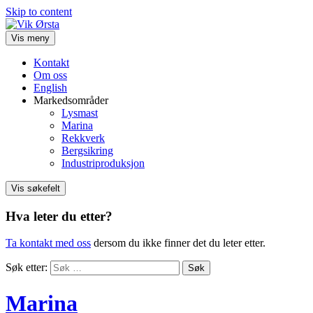
Skip to content
Vis meny
Kontakt
Om oss
English
Markedsområder
Lysmast
Marina
Rekkverk
Bergsikring
Industriproduksjon
Vis søkefelt
Hva leter du etter?
Ta kontakt med oss
dersom du ikke finner det du leter etter.
Søk etter:
Marina