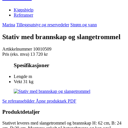
Kjøpshjelp
Referanser
Marina
Tilleggsutstyr og reservedeler
Strøm og vann
Stativ med brannskap og slangetrommel
Artikkelnummer
10010509
Pris (eks. mva)
13 720 kr
Spesifikasjoner
Lengde
m
Vekt
31 kg
Se referansebilder
Åpne produktark PDF
Produktdetaljer
Stativet leveres med slangetrommel og brannskap H: 62 cm, B: 24