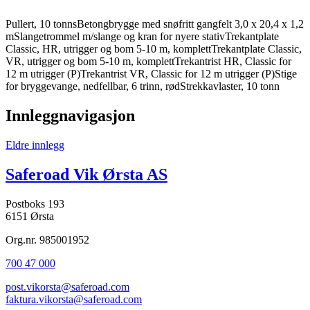
Pullert, 10 tonnsBetongbrygge med snøfritt gangfelt 3,0 x 20,4 x 1,2
mSlangetrommel m/slange og kran for nyere stativTrekantplate
Classic, HR, utrigger og bom 5-10 m, komplettTrekantplate Classic,
VR, utrigger og bom 5-10 m, komplettTrekantrist HR, Classic for
12 m utrigger (P)Trekantrist VR, Classic for 12 m utrigger (P)Stige
for bryggevange, nedfellbar, 6 trinn, rødStrekkavlaster, 10 tonn
Innleggnavigasjon
Eldre innlegg
Saferoad Vik Ørsta AS
Postboks 193
6151 Ørsta
Org.nr. 985001952
700 47 000
post.vikorsta@saferoad.com
faktura.vikorsta@saferoad.com