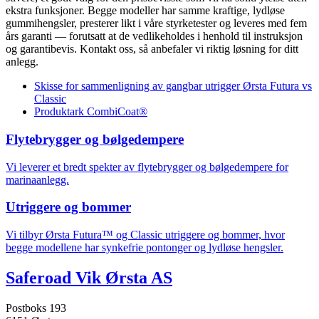
ekstra funksjoner. Begge modeller har samme kraftige, lydløse
gummihengsler, presterer likt i våre styrketester og leveres med fem
års garanti — forutsatt at de vedlikeholdes i henhold til instruksjon
og garantibevis. Kontakt oss, så anbefaler vi riktig løsning for ditt
anlegg.
Skisse for sammenligning av gangbar utrigger Ørsta Futura vs
Classic
Produktark CombiCoat®
Flytebrygger og bølgedempere
Vi leverer et bredt spekter av flytebrygger og bølgedempere for
marinaanlegg.
Utriggere og bommer
Vi tilbyr Ørsta Futura™ og Classic utriggere og bommer, hvor
begge modellene har synkefrie pontonger og lydløse hengsler.
Saferoad Vik Ørsta AS
Postboks 193