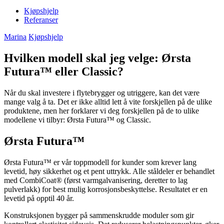
Kjøpshjelp
Referanser
Marina
Kjøpshjelp
Hvilken modell skal jeg velge: Ørsta
Futura™ eller Classic?
Når du skal investere i flytebrygger og utriggere, kan det være
mange valg å ta. Det er ikke alltid lett å vite forskjellen på de ulike
produktene, men her forklarer vi deg forskjellen på de to ulike
modellene vi tilbyr: Ørsta Futura™ og Classic.
Ørsta Futura™
Ørsta Futura™ er vår toppmodell for kunder som krever lang
levetid, høy sikkerhet og et pent uttrykk. Alle ståldeler er behandlet
med CombiCoat® (først varmgalvanisering, deretter to lag
pulverlakk) for best mulig korrosjonsbeskyttelse. Resultatet er en
levetid på opptil 40 år.
Konstruksjonen bygger på sammenskrudde moduler som gir