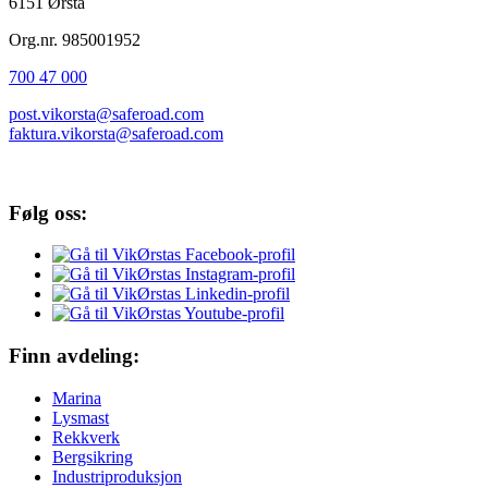
6151 Ørsta
Org.nr. 985001952
700 47 000
post.vikorsta@saferoad.com
faktura.vikorsta@saferoad.com
Følg oss:
Finn avdeling:
Marina
Lysmast
Rekkverk
Bergsikring
Industriproduksjon