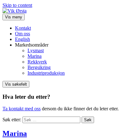
Skip to content
Vis meny
Kontakt
Om oss
English
Markedsområder
Lysmast
Marina
Rekkverk
Bergsikring
Industriproduksjon
Vis søkefelt
Hva leter du etter?
Ta kontakt med oss
dersom du ikke finner det du leter etter.
Søk etter:
Marina