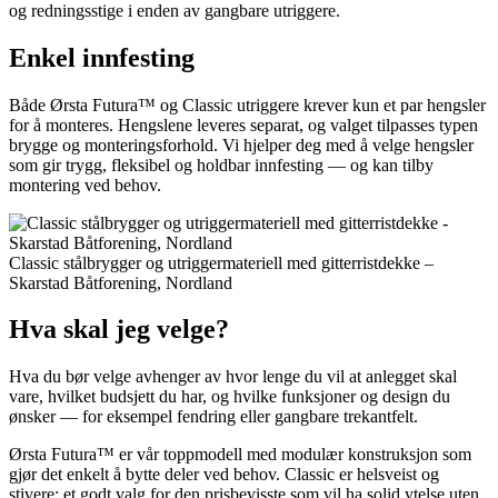
og redningsstige i enden av gangbare utriggere.
Enkel innfesting
Både Ørsta Futura™ og Classic utriggere krever kun et par hengsler
for å monteres. Hengslene leveres separat, og valget tilpasses typen
brygge og monteringsforhold. Vi hjelper deg med å velge hengsler
som gir trygg, fleksibel og holdbar innfesting — og kan tilby
montering ved behov.
Classic stålbrygger og utriggermateriell med gitterristdekke –
Skarstad Båtforening, Nordland
Hva skal jeg velge?
Hva du bør velge avhenger av hvor lenge du vil at anlegget skal
vare, hvilket budsjett du har, og hvilke funksjoner og design du
ønsker — for eksempel fendring eller gangbare trekantfelt.
Ørsta Futura™ er vår toppmodell med modulær konstruksjon som
gjør det enkelt å bytte deler ved behov. Classic er helsveist og
stivere; et godt valg for den prisbevisste som vil ha solid ytelse uten