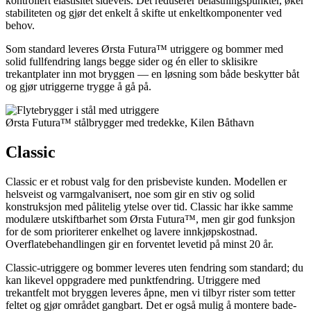
kontrollert elastisitet sideveis. Det reduserer belastningspunkter, øker
stabiliteten og gjør det enkelt å skifte ut enkeltkomponenter ved
behov.
Som standard leveres Ørsta Futura™ utriggere og bommer med
solid fullfendring langs begge sider og én eller to sklisikre
trekantplater inn mot bryggen — en løsning som både beskytter båt
og gjør utriggerne trygge å gå på.
Ørsta Futura™ stålbrygger med tredekke, Kilen Båthavn
Classic
Classic er et robust valg for den prisbeviste kunden. Modellen er
helsveist og varmgalvanisert, noe som gir en stiv og solid
konstruksjon med pålitelig ytelse over tid. Classic har ikke samme
modulære utskiftbarhet som Ørsta Futura™, men gir god funksjon
for de som prioriterer enkelhet og lavere innkjøpskostnad.
Overflatebehandlingen gir en forventet levetid på minst 20 år.
Classic‑utriggere og bommer leveres uten fendring som standard; du
kan likevel oppgradere med punktfendring. Utriggere med
trekantfelt mot bryggen leveres åpne, men vi tilbyr rister som tetter
feltet og gjør området gangbart. Det er også mulig å montere bade‑