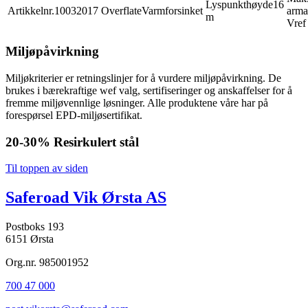
Lyspunkthøyde
16
Artikkelnr.
10032017
Overflate
Varmforsinket
arma
m
Vref
Miljøpåvirkning
Miljøkriterier er retningslinjer for å vurdere miljøpåvirkning. De
brukes i bærekraftige wef valg, sertifiseringer og anskaffelser for å
fremme miljøvennlige løsninger. Alle produktene våre har på
forespørsel EPD-miljøsertifikat.
20-30%
Resirkulert stål
Til toppen av siden
Saferoad Vik Ørsta AS
Postboks 193
6151 Ørsta
Org.nr. 985001952
700 47 000