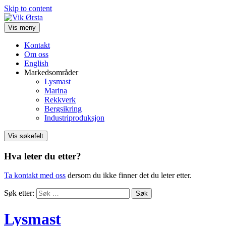
Skip to content
Vis meny
Kontakt
Om oss
English
Markedsområder
Lysmast
Marina
Rekkverk
Bergsikring
Industriproduksjon
Vis søkefelt
Hva leter du etter?
Ta kontakt med oss
dersom du ikke finner det du leter etter.
Søk etter:
Lysmast