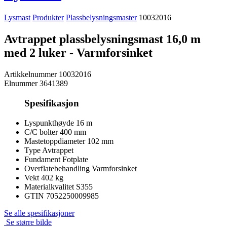
Lysmast
Produkter
Plassbelysningsmaster
10032016
Avtrappet plassbelysningsmast 16,0 m
med 2 luker - Varmforsinket
Artikkelnummer
10032016
Elnummer
3641389
Spesifikasjon
Lyspunkthøyde
16 m
C/C bolter
400 mm
Mastetoppdiameter
102 mm
Type
Avtrappet
Fundament
Fotplate
Overflatebehandling
Varmforsinket
Vekt
402 kg
Materialkvalitet
S355
GTIN
7052250009985
Se alle spesifikasjoner
Se større bilde