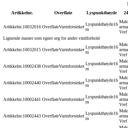
Artikkelnr.
Overflate
Lyspunkthøyde
24
Mak
Lyspunkthøyde
16
Artikkelnr.
10032016
Overflate
Varmforsinket
arma
m
Vref
Lignende master som egner seg for andre vindforhold
Mak
Lyspunkthøyde
16
Artikkelnr.
10032015
Overflate
Varmforsinket
arma
m
Vref
Mak
Lyspunkthøyde
16
Artikkelnr.
10002438
Overflate
Varmforsinket
arma
m
Vref
Mak
Lyspunkthøyde
16
Artikkelnr.
10002440
Overflate
Varmforsinket
arma
m
Vref
Mak
Lyspunkthøyde
16
Artikkelnr.
10002441
Overflate
Varmforsinket
arma
m
Vref
Mak
Lyspunkthøyde
16
Artikkelnr.
10002443
Overflate
Varmforsinket
arma
m
Vref
Mak