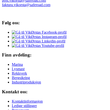
post.vikorsta@saferoad.com
faktura.vikorsta@saferoad.com
Følg oss:
Finn avdeling:
Marina
Lysmast
Rekkverk
Bergsikring
Industriproduksjon
Kontakt oss:
Kontaktinformasjon
Ledige stillinger