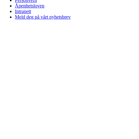
Personvern
Åpenhetsloven
Intranett
Meld deg på vårt nyhetsbrev