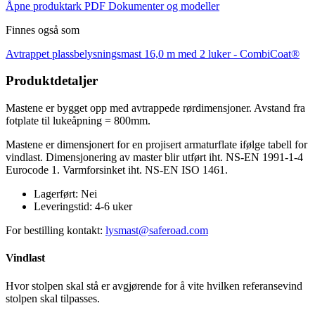
Åpne produktark PDF
Dokumenter og modeller
Finnes også som
Avtrappet plassbelysningsmast 16,0 m med 2 luker -
CombiCoat®
Produktdetaljer
Mastene er bygget opp med avtrappede rørdimensjoner. Avstand fra
fotplate til lukeåpning = 800mm.
Mastene er dimensjonert for en projisert armaturflate ifølge tabell for
vindlast. Dimensjonering av master blir utført iht. NS-EN 1991-1-4
Eurocode 1. Varmforsinket iht. NS-EN ISO 1461.
Lagerført:
Nei
Leveringstid:
4-6 uker
For bestilling kontakt:
lysmast@saferoad.com
Vindlast
Hvor stolpen skal stå er avgjørende for å vite hvilken referansevind
stolpen skal tilpasses.