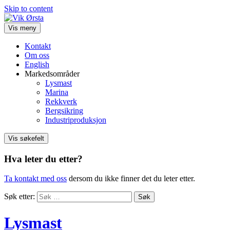
Skip to content
Vis meny
Kontakt
Om oss
English
Markedsområder
Lysmast
Marina
Rekkverk
Bergsikring
Industriproduksjon
Vis søkefelt
Hva leter du etter?
Ta kontakt med oss
dersom du ikke finner det du leter etter.
Søk etter:
Lysmast