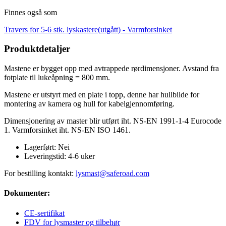
Finnes også som
Travers for 5-6 stk. lyskastere(utgått) -
Varmforsinket
Produktdetaljer
Mastene er bygget opp med avtrappede rørdimensjoner. Avstand fra
fotplate til lukeåpning = 800 mm.
Mastene er utstyrt med en plate i topp, denne har hullbilde for
montering av kamera og hull for kabelgjennomføring.
Dimensjonering av master blir utført iht. NS-EN 1991-1-4 Eurocode
1. Varmforsinket iht. NS-EN ISO 1461.
Lagerført:
Nei
Leveringstid:
4-6 uker
For bestilling kontakt:
lysmast@saferoad.com
Dokumenter:
CE-sertifikat
FDV for lysmaster og tilbehør