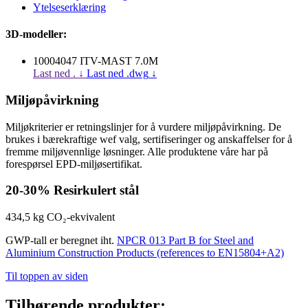
Ytelseserklæring
3D-modeller:
10004047 ITV-MAST 7.0M
Last ned .
↓
Last ned .dwg
↓
Miljøpåvirkning
Miljøkriterier er retningslinjer for å vurdere miljøpåvirkning. De
brukes i bærekraftige wef valg, sertifiseringer og anskaffelser for å
fremme miljøvennlige løsninger. Alle produktene våre har på
forespørsel EPD-miljøsertifikat.
20-30%
Resirkulert stål
434,5 kg
CO₂-ekvivalent
GWP-tall er beregnet iht.
NPCR 013 Part B for Steel and
Aluminium Construction Products (references to EN15804+A2)
Til toppen av siden
Tilhørende produkter: