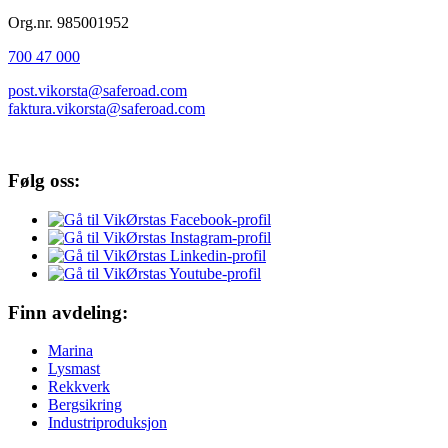
Org.nr. 985001952
700 47 000
post.vikorsta@saferoad.com
faktura.vikorsta@saferoad.com
Følg oss:
Finn avdeling:
Marina
Lysmast
Rekkverk
Bergsikring
Industriproduksjon