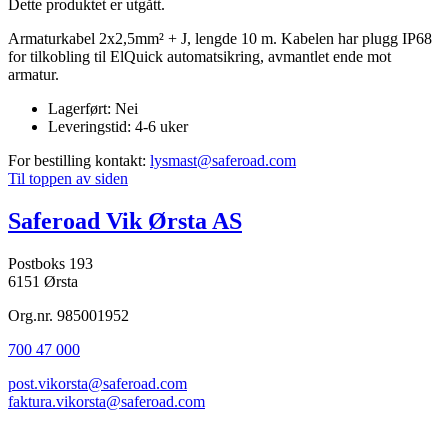
Dette produktet er utgått.
Armaturkabel 2x2,5mm² + J, lengde 10 m. Kabelen har plugg IP68
for tilkobling til ElQuick automatsikring, avmantlet ende mot
armatur.
Lagerført:
Nei
Leveringstid:
4-6 uker
For bestilling kontakt:
lysmast@saferoad.com
Til toppen av siden
Saferoad Vik Ørsta AS
Postboks 193
6151 Ørsta
Org.nr. 985001952
700 47 000
post.vikorsta@saferoad.com
faktura.vikorsta@saferoad.com