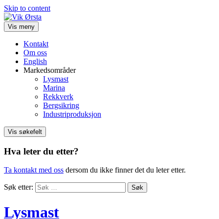
Skip to content
Vis meny
Kontakt
Om oss
English
Markedsområder
Lysmast
Marina
Rekkverk
Bergsikring
Industriproduksjon
Vis søkefelt
Hva leter du etter?
Ta kontakt med oss
dersom du ikke finner det du leter etter.
Søk etter:
Lysmast