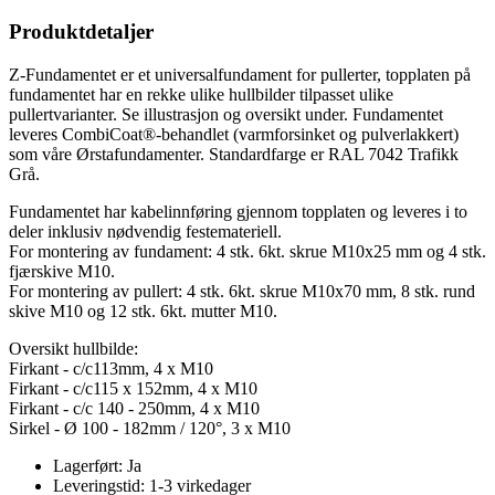
Produktdetaljer
Z-Fundamentet er et universalfundament for pullerter, topplaten på
fundamentet har en rekke ulike hullbilder tilpasset ulike
pullertvarianter. Se illustrasjon og oversikt under. Fundamentet
leveres CombiCoat®-behandlet (varmforsinket og pulverlakkert)
som våre Ørstafundamenter. Standardfarge er RAL 7042 Trafikk
Grå.
Fundamentet har kabelinnføring gjennom topplaten og leveres i to
deler inklusiv nødvendig festemateriell.
For montering av fundament: 4 stk. 6kt. skrue M10x25 mm og 4 stk.
fjærskive M10.
For montering av pullert: 4 stk. 6kt. skrue M10x70 mm, 8 stk. rund
skive M10 og 12 stk. 6kt. mutter M10.
Oversikt hullbilde:
Firkant - c/c113mm, 4 x M10
Firkant - c/c115 x 152mm, 4 x M10
Firkant - c/c 140 - 250mm, 4 x M10
Sirkel - Ø 100 - 182mm / 120°, 3 x M10
Lagerført:
Ja
Leveringstid:
1-3 virkedager