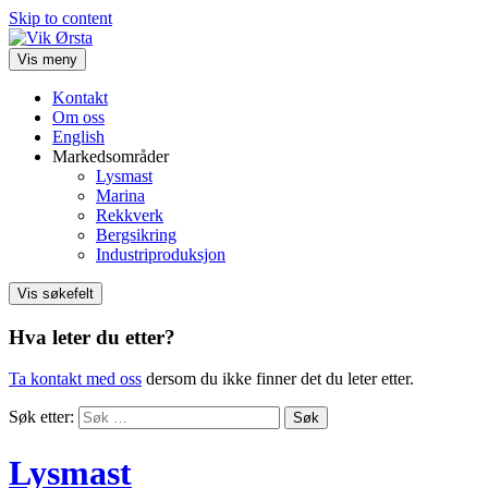
Skip to content
Vis meny
Kontakt
Om oss
English
Markedsområder
Lysmast
Marina
Rekkverk
Bergsikring
Industriproduksjon
Vis søkefelt
Hva leter du etter?
Ta kontakt med oss
dersom du ikke finner det du leter etter.
Søk etter:
Lysmast