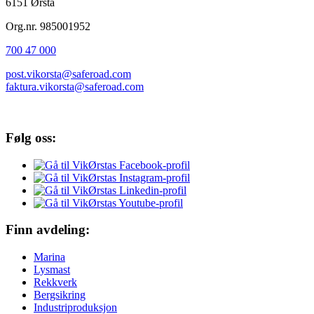
6151 Ørsta
Org.nr. 985001952
700 47 000
post.vikorsta@saferoad.com
faktura.vikorsta@saferoad.com
Følg oss:
Finn avdeling:
Marina
Lysmast
Rekkverk
Bergsikring
Industriproduksjon