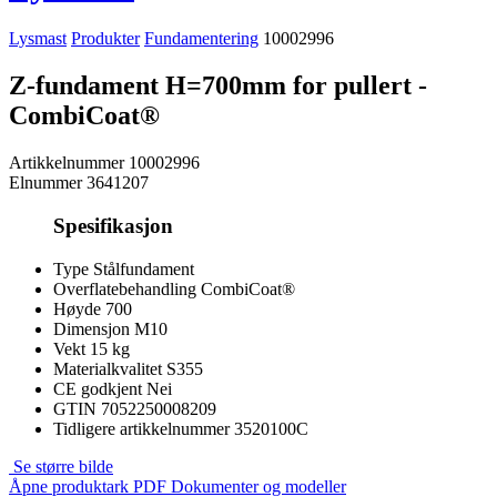
Lysmast
Produkter
Fundamentering
10002996
Z-fundament H=700mm for pullert -
CombiCoat®
Artikkelnummer
10002996
Elnummer
3641207
Spesifikasjon
Type
Stålfundament
Overflatebehandling
CombiCoat®
Høyde
700
Dimensjon
M10
Vekt
15 kg
Materialkvalitet
S355
CE godkjent
Nei
GTIN
7052250008209
Tidligere artikkelnummer
3520100C
Se større bilde
Åpne produktark PDF
Dokumenter og modeller