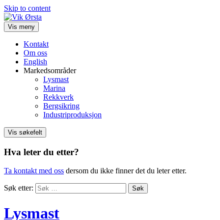
Skip to content
Vis meny
Kontakt
Om oss
English
Markedsområder
Lysmast
Marina
Rekkverk
Bergsikring
Industriproduksjon
Vis søkefelt
Hva leter du etter?
Ta kontakt med oss
dersom du ikke finner det du leter etter.
Søk etter:
Lysmast