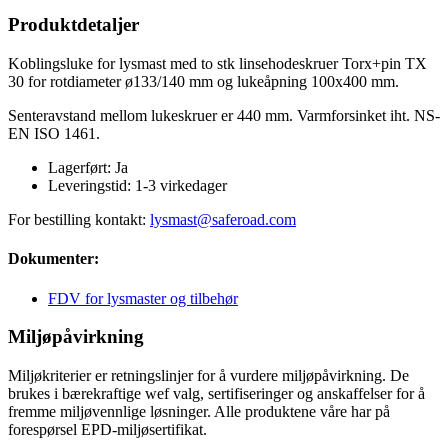
Produktdetaljer
Koblingsluke for lysmast med to stk linsehodeskruer Torx+pin TX
30 for rotdiameter ø133/140 mm og lukeåpning 100x400 mm.
Senteravstand mellom lukeskruer er 440 mm. Varmforsinket iht. NS-
EN ISO 1461.
Lagerført:
Ja
Leveringstid:
1-3 virkedager
For bestilling kontakt:
lysmast@saferoad.com
Dokumenter:
FDV for lysmaster og tilbehør
Miljøpåvirkning
Miljøkriterier er retningslinjer for å vurdere miljøpåvirkning. De
brukes i bærekraftige wef valg, sertifiseringer og anskaffelser for å
fremme miljøvennlige løsninger. Alle produktene våre har på
forespørsel EPD-miljøsertifikat.