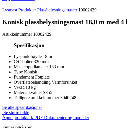
Lysmast
Produkter
Plassbelysningsmaster
10002429
Konisk plassbelysningsmast 18,0 m med 4 l
Artikkelnummer
10002429
Spesifikasjon
Lyspunkthøyde
18 m
C/C bolter
320 mm
Mastetoppdiameter
133 mm
Type
Konisk
Fundament
Fotplate
Overflatebehandling
Varmforsinket
Vekt
510 kg
Materialkvalitet
S355
Tidligere artikkelnummer
3040248
Se alle spesifikasjoner
Se større bilde
Åpne produktark PDF
Dokumenter og modeller
Finnes også som