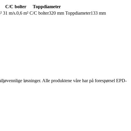
C/C bolter
Toppdiameter
²
31 m/s.
0,6 m²
C/C bolter
320 mm
Toppdiameter
133 mm
 miljøvennlige løsninger. Alle produktene våre har på forespørsel EPD-