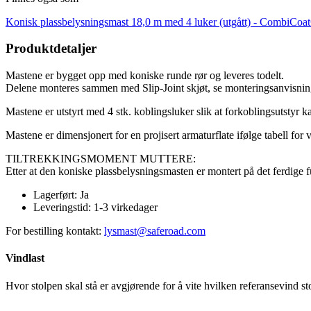
Konisk plassbelysningsmast 18,0 m med 4 luker (utgått) -
CombiCoa
Produktdetaljer
Mastene er bygget opp med koniske runde rør og leveres todelt.
Delene monteres sammen med Slip-Joint skjøt, se monteringsanvisnin
Mastene er utstyrt med 4 stk. koblingsluker slik at forkoblingsutstyr 
Mastene er dimensjonert for en projisert armaturflate ifølge tabell f
TILTREKKINGSMOMENT MUTTERE:
Etter at den koniske plassbelysningsmasten er montert på det ferdig
Lagerført:
Ja
Leveringstid:
1-3 virkedager
For bestilling kontakt:
lysmast@saferoad.com
Vindlast
Hvor stolpen skal stå er avgjørende for å vite hvilken referansevind sto