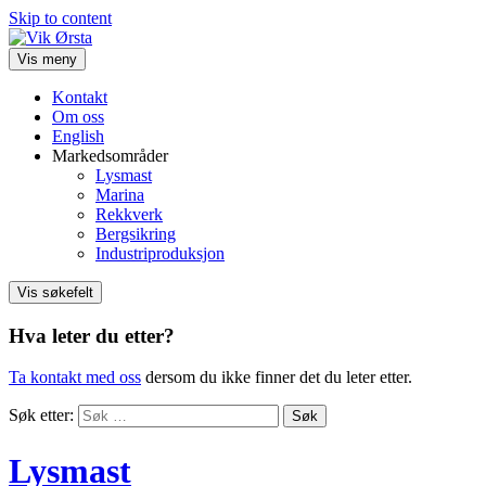
Skip to content
Vis meny
Kontakt
Om oss
English
Markedsområder
Lysmast
Marina
Rekkverk
Bergsikring
Industriproduksjon
Vis søkefelt
Hva leter du etter?
Ta kontakt med oss
dersom du ikke finner det du leter etter.
Søk etter:
Lysmast