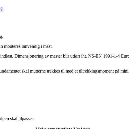
t®
g.
kan monteres innvendig i mast.
or vindlast. Dimensjonering av master blir utført iht. NS-EN 1991-1-4 
e fundamentet skal mutterne trekkes til med et tiltrekkingsmoment på m
lpen skal tilpasses.