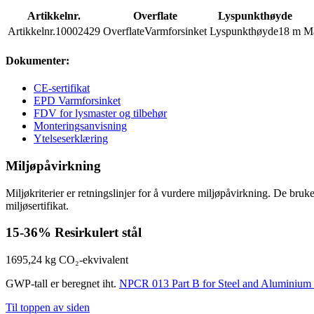
Artikkelnr.
Overflate
Lyspunkthøyde
Artikkelnr.
10002429
Overflate
Varmforsinket
Lyspunkthøyde
18 m
Ma
Dokumenter:
CE-sertifikat
EPD Varmforsinket
FDV for lysmaster og tilbehør
Monteringsanvisning
Ytelseserklæring
Miljøpåvirkning
Miljøkriterier er retningslinjer for å vurdere miljøpåvirkning. De bru
miljøsertifikat.
15-36%
Resirkulert stål
1695,24 kg
CO₂-ekvivalent
GWP-tall er beregnet iht.
NPCR 013 Part B for Steel and Aluminium 
Til toppen av siden