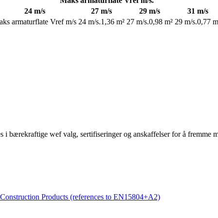
Maks armaturflate Vref m/s.
24 m/s
27 m/s
29 m/s
31 m/s
ks armaturflate Vref m/s
24 m/s.
1,36 m²
27 m/s.
0,98 m²
29 m/s.
0,77 m
kes i bærekraftige wef valg, sertifiseringer og anskaffelser for å fremme
Construction Products (references to EN15804+A2)