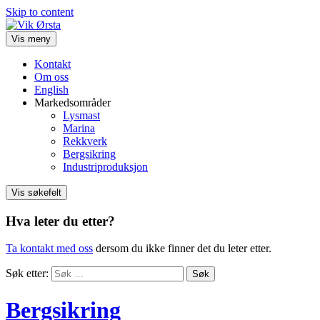
Skip to content
Vis meny
Kontakt
Om oss
English
Markedsområder
Lysmast
Marina
Rekkverk
Bergsikring
Industriproduksjon
Vis søkefelt
Hva leter du etter?
Ta kontakt med oss
dersom du ikke finner det du leter etter.
Søk etter:
Bergsikring