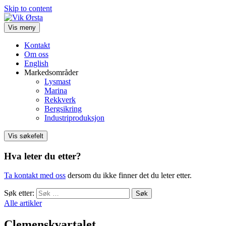
Skip to content
Vis meny
Kontakt
Om oss
English
Markedsområder
Lysmast
Marina
Rekkverk
Bergsikring
Industriproduksjon
Vis søkefelt
Hva leter du etter?
Ta kontakt med oss
dersom du ikke finner det du leter etter.
Søk etter:
Alle artikler
Clemenskvartalet