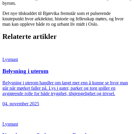
byrom.
Det nye tilskuddet til Bjørvika fremstår som et pulserende
knutepunkt hvor arkitektur, historie og fellesskap møtes, og hvor
man kan oppleve både ro og urbant liv midt i Oslo.
Relaterte artikler
Lysmast
Belysning i uterom
Belysning i uterom handler om langt mer enn å kunne se hvor man
går når mørket faller på. Lys i gater, parker og torg spiller en
avgjørende rolle for både trygghet, tilgjengelighet og trivsel.
04. november 2025
Lysmast