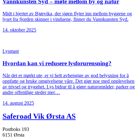
Vannkunsten Syd – møte mellom by og natur
Midt i hjertet av Bjørvika, der sjøen flyter inn mellom byggene og
lyset fra fjorden skinner i vinduene, finner du Vannkunsten Syd.
14. oktober 2025
Lysmast
Hvordan kan vi redusere lysforurensning?
Når det er mørkt ute, er vi helt avhengige av god belysning for å
oppfatte og bruke omgivelsene våre. Det gjør noe med opplevelsen
av trivsel og trygghet. Lys bidrar til å gjøre naturområder, parker og
andre offentlige steder mer…
14. august 2025
Saferoad Vik Ørsta AS
Postboks 193
6151 Ørsta