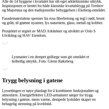
Alle de 14 byggene i kvartalet har sitt eget arkitektoniske uttrykk.
Inspirasjonen er hentet fra både klassiske kvartalsbygg på Torshov
og Majorstua og den tradisjonsrike bebyggelsen i Ekeberg-området.
Fasadematerialene spenner fra rosa fiberbetong og tegl i rødt, brunt
og grått, til grønne nyanser, lys naturstein, glass, metall og kobber.
Prosjektet er tegnet av MAD Arkitekter og utviklet av Oslo S
Utvikling og HAV Eiendom.
Lysmaster i en dempet gråfarge som gir området et
helhetlig uttrykk. Foto: Glenn Røkeberg
Trygg belysning i gatene
Lyssettingen er nøye planlagt for å kombinere funksjonalitet og
atmosfære. Energieffektive LED-armaturer sørger for trygg
belysning i gatene, mens varme, dempede lyskilder skaper en
behagelig stemning på kveldstid.