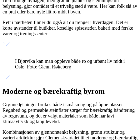
Den frodige byhagen, med grønne planter og stemningsfull
belysning, gjør området til et trivelig sted å være. Her kan folk slå av
en prat eller bare nyte litt ro midt i byen.
Rett i nærheten finner du også alt du trenger i hverdagen. Det er
korte avstander til butikker, koselige spisesteder, bakeri med ferske
varer og treningssenter.
I Bjørvika kan man oppleve både ro og urbant liv midt i
Oslo. Foto: Glenn Røkeberg
Moderne og bærekraftig byrom
Grønne løsninger brukes både i små smug og på åpne plasser.
Regnbed og permeable steinflater sørger for bærekraftig håndtering
av regnvann, og det er valgt materialer som både har lavt
klimaavtrykk og lang levetid.
Kombinasjonen av gjennomtenkt belysning, grønn struktur og
variert arkitektur gjør Clemenskvartalet til et moderne og bærekraftig