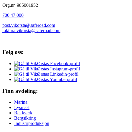
Org.nr. 985001952
700 47 000
post.vikorsta@saferoad.com
faktura.vikorsta@saferoad.com
Følg oss:
Finn avdeling:
Marina
Lysmast
Rekkverk
Bergsikring
Industriproduksjon