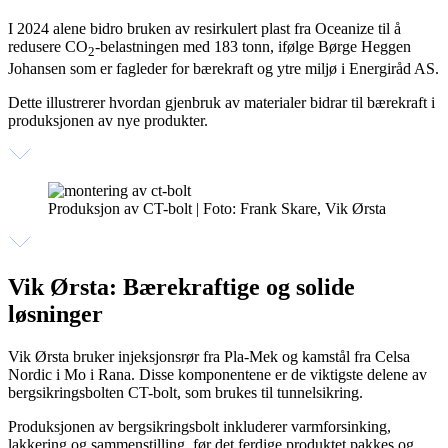
I 2024 alene bidro bruken av resirkulert plast fra Oceanize til å
redusere CO
-belastningen med 183 tonn, ifølge Børge Heggen
2
Johansen som er fagleder for bærekraft og ytre miljø i Energiråd AS.
Dette illustrerer hvordan gjenbruk av materialer bidrar til bærekraft i
produksjonen av nye produkter.
Produksjon av CT-bolt | Foto: Frank Skare, Vik Ørsta
Vik Ørsta: Bærekraftige og solide
løsninger
Vik Ørsta bruker injeksjonsrør fra Pla-Mek og kamstål fra Celsa
Nordic i Mo i Rana. Disse komponentene er de viktigste delene av
bergsikringsbolten CT-bolt, som brukes til tunnelsikring.
Produksjonen av bergsikringsbolt inkluderer varmforsinking,
lakkering og sammenstilling, før det ferdige produktet pakkes og