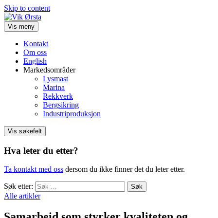
Skip to content
Vis meny
Kontakt
Om oss
English
Markedsområder
Lysmast
Marina
Rekkverk
Bergsikring
Industriproduksjon
Vis søkefelt
Hva leter du etter?
Ta kontakt med oss
dersom du ikke finner det du leter etter.
Søk etter:
Alle artikler
Samarbeid som styrker kvaliteten og