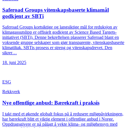
Saferoad Groups vitenskapsbaserte klimamål
godkjent av SBTi
Saferoad Groups kortsiktige og langsiktige mål for reduksjon av
klimagassutslipp er offisielt godkjent av Science Based Targets-
initiativet (SBTi). Denne bekreftelsen plasserer Saferoad blant en
voksende gruppe selskaper som gjør transparente, vitenskapsbaserte
klimatiltak. SBTis prosess er streng og vitenskapsdrevet. Den
sikrer…
18. juni 2025
ESG
Rekkverk
Nye offentlige anbud: Bærekraft i praksis
I takt med et økende globalt fokus på å redusere miljøpåvirkningen,
har bærekraft blitt et viktig element i offentlige anbud i Norge.
Oppdragsgivere er nå pålagt å vekte klima- og miljøhensyn med